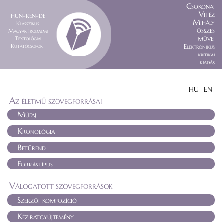
Csokonai
Vitéz
HUN–REN–DE
Mihály
Klasszikus
összes
Magyar Irodalmi
művei
Textológiai
Kutatócsoport
Elektronikus
kritikai
kiadás
HU
EN
Az életmű szövegforrásai
Műfaj
Kronológia
Betűrend
Forrástípus
Válogatott szövegforrások
Szerzői kompozíció
Kéziratgyűjtemény