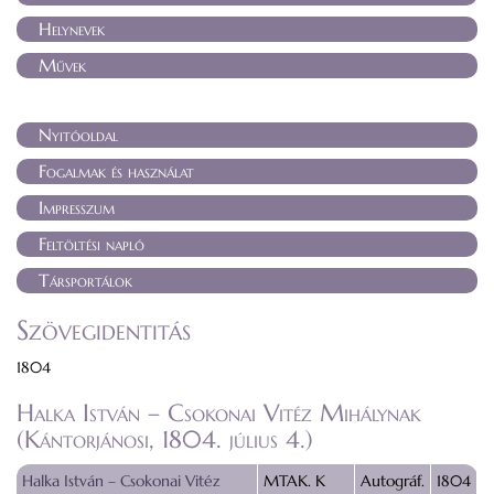
Helynevek
Művek
Nyitóoldal
Fogalmak és használat
Impresszum
Feltöltési napló
Társportálok
Szövegidentitás
1804
Halka István – Csokonai Vitéz Mihálynak
(Kántorjánosi, 1804. július 4.)
Halka István – Csokonai Vitéz
MTAK. K
Autográf.
1804