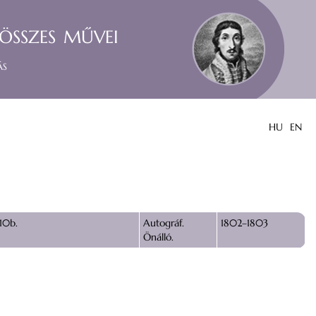
összes művei
ás
HU
EN
 10b.
Autográf.
1802–1803
Önálló.