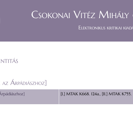
Csokonai Vitéz Mihály 
Elektronikus kritikai kiad
ntitás
 az Árpádiászhoz]
Árpádiászhoz]
[I.] MTAK K668. 124a., [II.] MTAK K755.