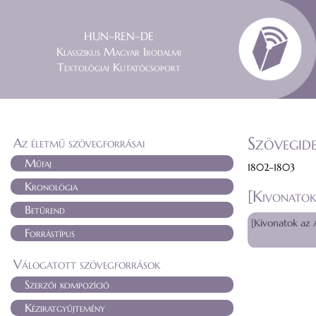
HUN–REN–DE
Klasszikus Magyar Irodalmi
Textológiai Kutatócsoport
Szövegide
Az életmű szövegforrásai
Műfaj
1802–1803
Kronológia
[Kivonatok
Betűrend
[Kivonatok az 
Forrástípus
Válogatott szövegforrások
Szerzői kompozíció
Kéziratgyűjtemény