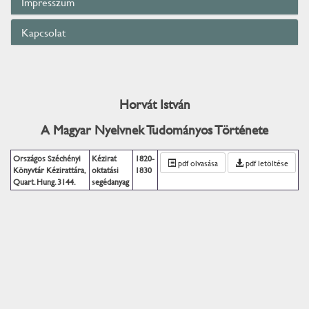
Impresszum
Kapcsolat
Horvát István
A Magyar Nyelvnek Tudományos Története
Országos Széchényi
Kézirat
1820-
pdf olvasása
pdf letöltése
Könyvtár Kézirattára,
oktatási
1830
Quart. Hung. 3144.
segédanyag