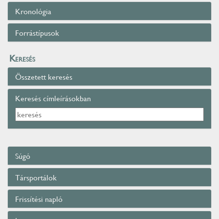
Kronológia
Forrástípusok
Keresés
Összetett keresés
Keresés címleírásokban
Súgó
Társportálok
Frissítési napló