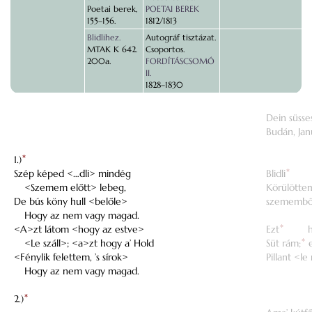
Poetai berek,
POETAI BEREK
155–156.
1812/1813
Blidlihez.
Autográf tisztázat.
MTAK K 642.
Csoportos.
200a.
FORDÍTÁSCSOMÓ
II.
1828–1830
Dein süsses
Budán, Janu
1.)
*
Szép képed <…dli> mindég
Blidli
*
<Szemem előtt> lebeg,
Körülötte
De bús köny hull <belőle>
szemembő
Hogy az nem vagy magad.
<A>zt látom <hogy az estve>
Ezt
*
<Le száll>; <a>zt hogy a’ Hold
Süt rám;
*
e
<Fénylik felettem, ’s sírok>
Pillant <l
Hogy az nem vagy magad.
2.)
*