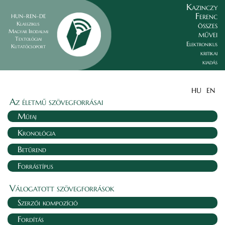
Kazinczy
Ferenc
HUN–REN–DE
összes
Klasszikus
Magyar Irodalmi
művei
Textológiai
Elektronikus
Kutatócsoport
kritikai
kiadás
HU
EN
Az életmű szövegforrásai
Műfaj
Kronológia
Betűrend
Forrástípus
Válogatott szövegforrások
Szerzői kompozíció
Fordítás