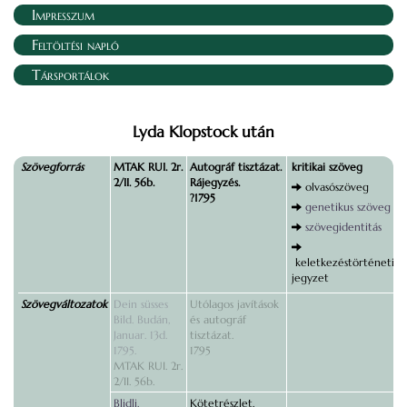
Impresszum
Feltöltési napló
Társportálok
Lyda Klopstock után
Szövegforrás
MTAK RUI. 2r.
Autográf tisztázat.
kritikai szöveg
2/II. 56b.
Rájegyzés.
olvasószöveg
?1795
genetikus szöveg
szövegidentitás
keletkezéstörténeti
jegyzet
Szövegváltozatok
Dein süsses
Utólagos javítások
Bild. Budán,
és autográf
Januar. 13d.
tisztázat.
1795.
1795
MTAK RUI. 2r.
2/II. 56b.
Blidli.
Kötetrészlet.