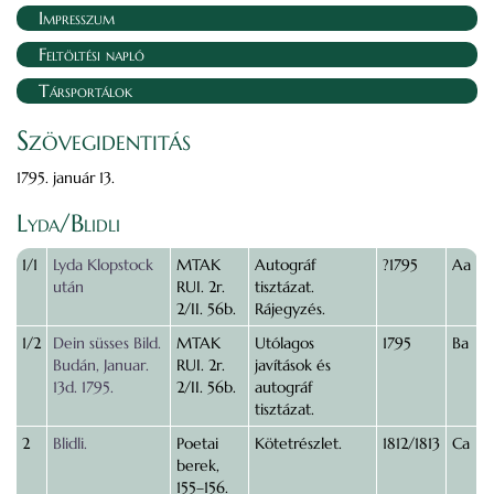
Impresszum
Feltöltési napló
Társportálok
Szövegidentitás
1795. január 13.
Lyda/Blidli
1/1
Lyda Klopstock
MTAK
Autográf
?1795
Aa
után
RUI. 2r.
tisztázat.
2/II. 56b.
Rájegyzés.
1/2
Dein süsses Bild.
MTAK
Utólagos
1795
Ba
Budán, Januar.
RUI. 2r.
javítások és
13d. 1795.
2/II. 56b.
autográf
tisztázat.
2
Blidli.
Poetai
Kötetrészlet.
1812/1813
Ca
berek,
155–156.