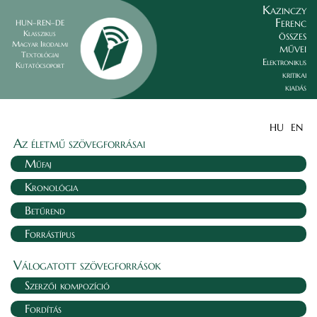
Kazinczy
Ferenc
HUN–REN–DE
összes
Klasszikus
Magyar Irodalmi
művei
Textológiai
Elektronikus
Kutatócsoport
kritikai
kiadás
HU
EN
Az életmű szövegforrásai
Műfaj
Kronológia
Betűrend
Forrástípus
Válogatott szövegforrások
Szerzői kompozíció
Fordítás