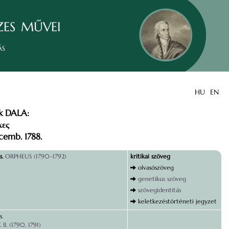
zes művei
ás
HU
EN
 DALA:
κες
emb. 1788.
s.
ORPHEUS (1790–1792)
kritikai szöveg
olvasószöveg
genetikus szöveg
szövegidentitás
keletkezéstörténeti jegyzet
s.
I. (1790, 1791)