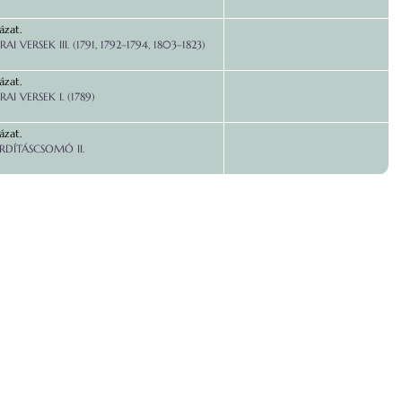
ázat.
AI VERSEK III. (1791, 1792–1794, 1803–1823)
ázat.
AI VERSEK I. (1789)
ázat.
RDÍTÁSCSOMÓ II.