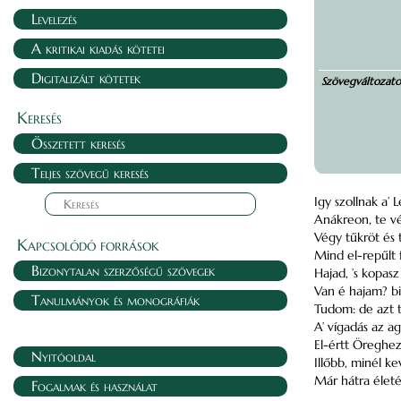
Levelezés
A kritikai kiadás kötetei
Digitalizált kötetek
Szövegváltozat
Keresés
Összetett keresés
Teljes szövegű keresés
Igy szollnak a’ 
Anákreon, te v
Végy tűkröt és 
Kapcsolódó források
Mind el-repűlt 
Bizonytalan szerzőségű szövegek
Hajad, ’s kopas
Van é hajam? b
Tanulmányok és monográfiák
Tudom: de azt 
A’ vígadás az a
El-értt Öreghez
Nyitóoldal
Illőbb, minél k
Már hátra életé
Fogalmak és használat