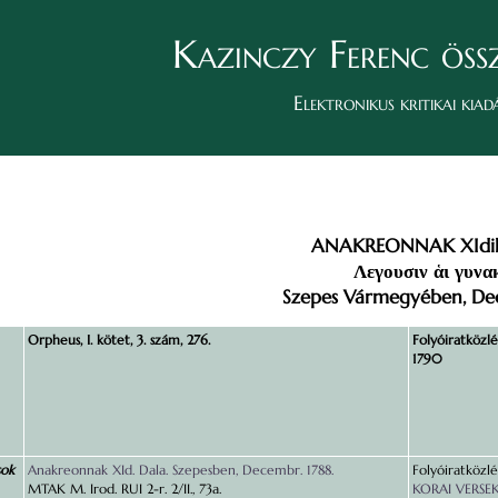
Kazinczy Ferenc öss
Elektronikus kritikai kiad
ANAKREONNAK XIdik
Λεγουσιν ἁι γυνα
Szepes Vármegyében, Dec
Orpheus, I. kötet, 3. szám, 276.
Folyóiratközlé
1790
sok
Anakreonnak XId. Dala. Szepesben, Decembr. 1788.
Folyóiratközlé
MTAK M. Irod. RUI 2-r. 2/II., 73a.
KORAI VERSEK I