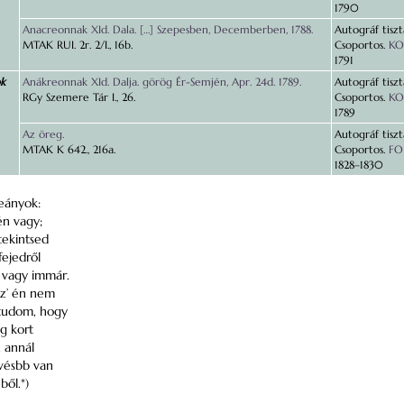
1790
Anacreonnak XId. Dala. […] Szepesben, Decemberben, 1788.
Autográf tiszt
MTAK RUI. 2r. 2/I., 16b.
Csoportos.
KOR
1791
ok
Anákreonnak XId. Dalja. görög Ér-Semjén, Apr. 24d. 1789.
Autográf tiszt
RGy Szemere Tár I., 26.
Csoportos.
KOR
1789
Az öreg.
Autográf tiszt
MTAK K 642., 216a.
Csoportos.
FO
1828–1830
Leányok:
én vagy;
tekintsed
fejedről
z vagy immár.
iz’ én nem
tudom, hogy
gg kort
 annál
evésbb van
ből.*)