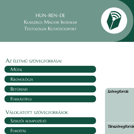
HUN–REN–DE
Klasszikus Magyar Irodalmi
Textológiai Kutatócsoport
Az életmű szövegforrásai
Műfaj
Kronológia
Betűrend
Szövegforrás
Forrástípus
Válogatott szövegforrások
Szerzői kompozíció
Társszövegforrá
Fordítás