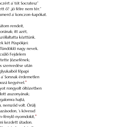
nczért a’ tót Socratesz”
ett ő? „jó félre nem tér.”
, ismerd a’ konczon-kapókat.
látom rendeit,
rának; itt azét,
szóllaltatta közttünk.
nek két Püspökjei:
. Tündöklő nagy nevek.
csűlő Fejdelem
tette Józsefének;
os szenvedése után
lyukaiból főpapi
s a’ Sorsnak érdemetlen
mozá kegyével.
*
oglyot rongyolt öltözetben
dott asszonyának;
irgalomra hajtá,
, nemződ volt. Örülj
azásodon, ’s kövessd
án-fénylő nyomdokit,
*
tni kezdett útadon.