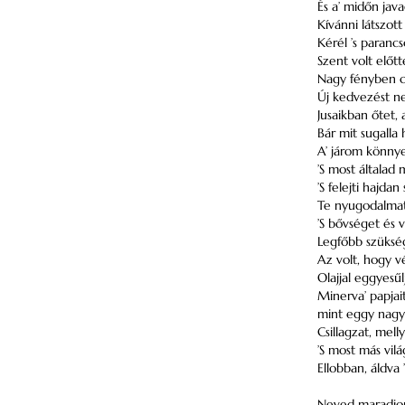
És a’ midőn java
Kívánni látszott
Kérél ’s parancs
Szent volt előtt
Nagy fényben cs
Új kedvezést n
Jusaikban őtet, 
Bár mit sugalla
A’ járom könnye
’S most általad
’S felejti hajda
Te nyugodalma
’S bővséget és v
Legfőbb szükség
Az volt, hogy v
Olajjal eggyesűlj
Minerva’ papjai
mint eggy nagy
Csillagzat, mell
’S most más vil
Ellobban, áldva ’
Neved maradjon