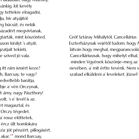
nkig, kit kevély
y tettekre elragadni,
a, hív atyájitól
g búcsút, és nekik
házadért megvívtanak,
gtarták, mint köszönted.
Gróf Sztáray Mihálytól, Cancellárius
uson királyt ’s atyát,
Eszterházynak vejétől tudom, hogy 
atjait tekinti,
látván hogy meghal, megparancsolá 
te szíved jó vala.
Cancelláriusnak, hogy mihelyt elhal,
minden Vgyének köszönje-meg az
g itt rám ismért keze?
nevében, a’ mit értte tevénk. Nem v
ah, Barcsay, te vagy?
szabad elküldeni a’ leveleket. József e
edveltebb barátja,
bje a’ vén Orczynak,
lt árny, nagy Pászthory!
lt, ’s e’ levél is az.
t magasztal, és
 Orczy tégedet.
 rossz előttetek,
 ércz űlt homlokára
köz jót pénzért, pillogásért.
akar,”
*
mond Barcsay,