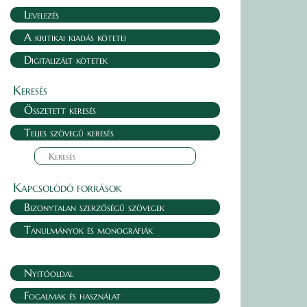
Levelezés
A kritikai kiadás kötetei
Digitalizált kötetek
Keresés
Összetett keresés
Teljes szövegű keresés
Kapcsolódó források
Bizonytalan szerzőségű szövegek
Tanulmányok és monográfiák
Nyitóoldal
Fogalmak és használat