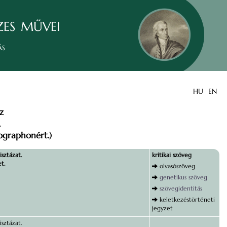
zes művei
ás
HU
EN
z
.
ographonért.)
isztázat.
kritikai szöveg
t.
olvasószöveg
genetikus szöveg
szövegidentitás
keletkezéstörténeti
jegyzet
isztázat.