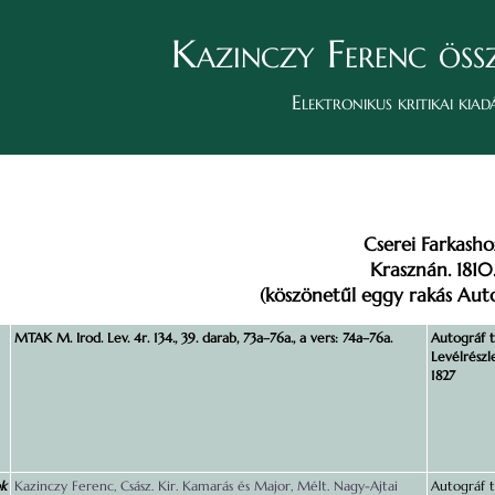
Kazinczy Ferenc öss
Elektronikus kritikai kiad
Cserei Farkasho
Krasznán. 1810
(köszönetűl eggy rakás Aut
MTAK M. Irod. Lev. 4r. 134., 39. darab, 73a–76a., a vers: 74a–76a.
Autográf t
Levélrészle
1827
ok
Kazinczy Ferenc, Csász. Kir. Kamarás és Major, Mélt. Nagy-Ajtai
Autográf t