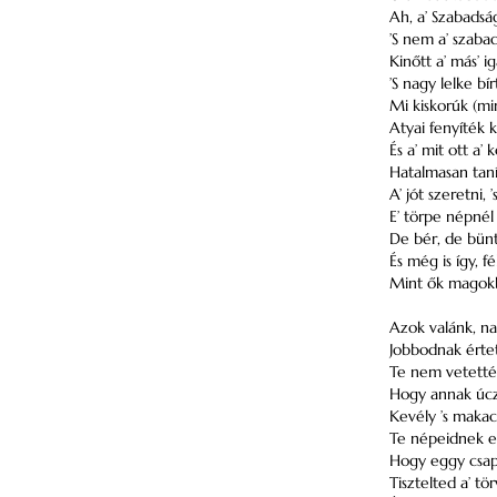
Ah, a’ Szabads
’S nem a’ szaba
Kinőtt a’ más’ i
’S nagy lelke bí
Mi kiskorúk (mi
Atyai fenyíték 
És a’ mit ott a’
Hatalmasan taní
A’ jót szeretni, ’
E’ törpe népnél 
De bér, de bünt
És még is így, fé
Mint ők magok
Azok valánk, na
Jobbodnak értet
Te nem vetetté
Hogy annak úcz
Kevély ’s makacs
Te népeidnek e
Hogy eggy csapá
Tisztelted a’ t