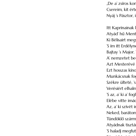
„De a’ zsíros ko
Csereim, kit ért
Nyáj ’s Pásztor
Itt Kaprinainak 
Atyád’ hű Mento
Ki Bélisairt meg
’S ím itt Erdély
Bajtay ’s Major
A’ nemzetet be
Azt Mesterévé 
Ezt hosszas kín
Munkácsnak fog
Székre ülteté, ’
Verésiért elhal
’S az, a’ ki a’ f
Elébe vitte imá
Az, a’ ki szívét 
Neked, barátom
Tündöklő szárm
Atyádnak tiszt
’S haladj megfu