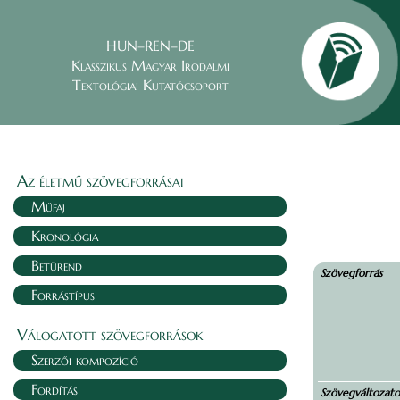
HUN–REN–DE
Klasszikus Magyar Irodalmi
Textológiai Kutatócsoport
Az életmű szövegforrásai
Műfaj
Kronológia
Betűrend
Szövegforrás
Forrástípus
Válogatott szövegforrások
Szerzői kompozíció
Fordítás
Szövegváltozat