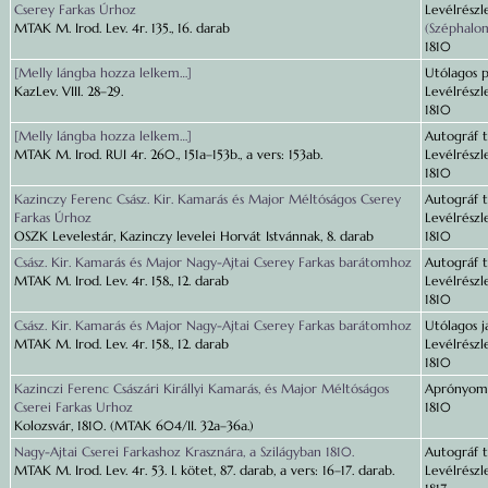
Cserey Farkas Úrhoz
Levélrészl
MTAK M. Irod. Lev. 4r. 135., 16. darab
(Széphalom,
1810
[Melly lángba hozza lelkem…]
Utólagos p
KazLev. VIII. 28–29.
Levélrészle
1810
[Melly lángba hozza lelkem…]
Autográf t
MTAK M. Irod. RUI 4r. 260., 151a–153b., a vers: 153ab.
Levélrészle
1810
Kazinczy Ferenc Csász. Kir. Kamarás és Major Méltóságos Cserey
Autográf t
Farkas Úrhoz
Levélrészle
OSZK Levelestár, Kazinczy levelei Horvát Istvánnak, 8. darab
1810
Csász. Kir. Kamarás és Major Nagy-Ajtai Cserey Farkas barátomhoz
Autográf t
MTAK M. Irod. Lev. 4r. 158., 12. darab
Levélrészle
1810
Csász. Kir. Kamarás és Major Nagy-Ajtai Cserey Farkas barátomhoz
Utólagos ja
MTAK M. Irod. Lev. 4r. 158., 12. darab
Levélrészle
1810
Kazinczi Ferenc Császári Királlyi Kamarás, és Major Méltóságos
Aprónyomt
Cserei Farkas Urhoz
1810
Kolozsvár, 1810. (MTAK 604/II. 32a–36a.)
Nagy-Ajtai Cserei Farkashoz Krasznára, a Szilágyban 1810.
Autográf t
MTAK M. Irod. Lev. 4r. 53. I. kötet, 87. darab, a vers: 16–17. darab.
Levélrészle