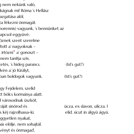
ág nem nekünk való,
dságnak mi! Róma ’s Hellász
gazgatása alól,
rta fékezni önmagát.
norennis) vagyunk, ’s bennünket az
kapcsol eggyüvé;
 köznek szent szerelme
tott a’ nagyoknak –
s irtózni
*
a’ gonoszt –
nem tanítja szív,
etés, ’s hideg parancs.
(Ist’s gut?)
lvén a’ jó Királyt,
ban boldogok vagyunk.
(Ist’s gut?)
gy Fejdelem, szelíd
t bölcs kormánya alatt.
l városodnak üszköt,
áját sinórod és
úcza, ex slavon, ulicza. l
 kéj rajzolhassa-ki.
elid. sicut in álgyú ágyú.
ggyetlen nyakat,
s elölje, nem sohajtál.
örvényt és önmagad’,