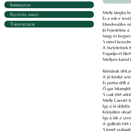
Impresszum
Melly lángba hoz
Feltöltési napló
És a’ mit e’ lev
Társportálok
Elnedvesűlve n
Jó Fejedelme a’
Nagy és kegyes 
’S mivel kezed
A’ tiszteletnek f
Fogadja-el őket 
Mellyen karod 
Rómának délcz
A’ jó Királyt se
És porba dőlt a’
Ő gaz bitanglót 
’S csak tőrt ado
Melly Caesárt b
Így a’ ki dölyfös
Könyűkre olvad
Így a’ kik a’ sz
A’ gyilkoló tőr
’S ismét szabad