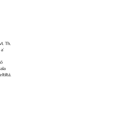
M. Th.
a’
 ő
ala
ltiltá.