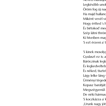
Legkésőbb unoká
Öröm fog új nag
Ha majd hallandj
Miként vevél vé
Hogy értted ’s 
És birtokod’ me
Szép látni thrón
Ki híveiben magz
’S ezt érzeni a’ 
’S kinek mosoly
Gyulaszt ez is; 
Báróczinak legk
És legkedvelteb
És néked, tiszte
Lágy lelke láng vo
Ürményi tégede
Kopasz barátját
Megszégyenűl a’
De néki hármas
’S koczkázza a’ 
„Urunk nagy jót 