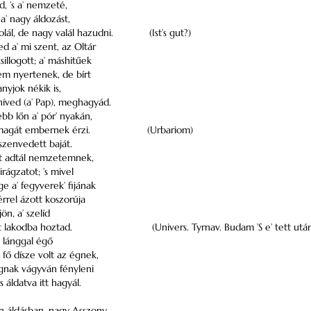
d, ’s a’ nemzeté,
 a’ nagy áldozást,
olál, de nagy valál hazudni.
(Ist’s gut?)
ed a’ mi szent, az Oltár
illogott; a’ máshitűek
em nyertenek, de bírt
anyjok nékik is,
 híved (a’ Pap), meghagyád.
bb lőn a’ pór’ nyakán,
 magát embernek érzi.
(Urbariom)
n szenvedett baját.
t adtál nemzetemnek,
irágzatot; ’s mivel
e a’ fegyverek’ fijának
érrel ázott koszorúja
ön, a’ szelíd
t lakodba hoztad.
(Univers. Tyrnav. Budam ’S e’ tett után
 lánggal égő
y fő dísze volt az égnek,
ágnak vágyván fényleni
s áldatva itt hagyál.
 áldásban, nagy Asszony,