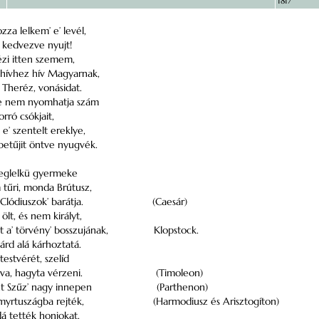
1817
za lelkem’ e’ levél,
él kedvezve nyujt!
ézi itten szemem,
 hívhez hív Magyarnak,
Theréz, vonásidat.
re nem nyomhatja szám
orró csókjait,
e’ szentelt ereklye,
betűjit öntve nyugvék.
eglelkü gyermeke
m tűri, monda Brútusz,
 Clódiuszok’ barátja.
(Caesár)
ölt, és nem királyt,
tt a’ törvény’ bosszujának,
Klopstock.
árd alá kárhoztatá.
 testvérét, szelíd
va, hagyta vérzeni.
(Timoleon)
ent Szűz’ nagy innepen
(Parthenon)
t myrtuszágba rejték,
(Harmodiusz és Arisztogíton)
dá tették honjokat.