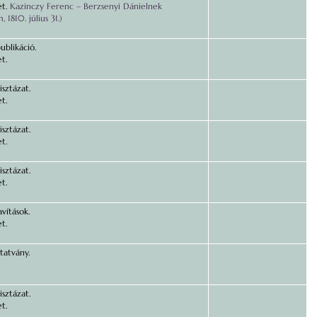
et.
Kazinczy Ferenc – Berzsenyi Dánielnek
 1810. július 31.)
ublikáció.
t.
isztázat.
t.
isztázat.
t.
isztázat.
t.
vítások.
t.
atvány.
isztázat.
t.