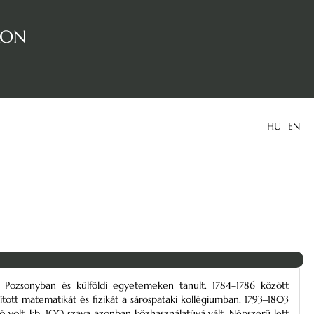
kon
HU
EN
d Pozsonyban és külföldi egyetemeken tanult. 1784–1786 között
tott matematikát és fizikát a sárospataki kollégiumban. 1793‒1803
ító volt, kb. 100 szava azonban közhasználatúvá vált. Népszerű lett