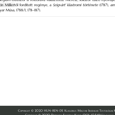
in Miller
től fordított regénye, a
Szigvárt’ klastromi története
(1787), am
yar Músa, 1788/I, 178–187).
Copyright © 2020 HUN–REN–DE Klasszikus Magyar Irodalmi Textológiai K
Copyright © 2020 Debreceni Egyetemi Kiadó (DOI: 10.5484/filologiai_