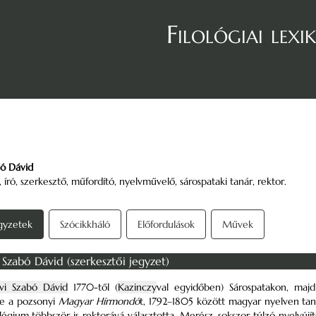
Filológiai lexi
bó Dávid
), író, szerkesztő, műfordító, nyelvművelő, sárospataki tanár, rektor.
gyzetek
Szócikkháló
Előfordulások
Művek
i Szabó Dávid (szerkesztői jegyzet)
lvi Szabó Dávid
1770-től (
Kazinczy
val egyidőben) Sárospatakon, maj
te a pozsonyi
Magyar Hírmondó
t, 1792–1805 között magyar nyelven taní
légium többször is rektorává választotta. Merész, sokszor túlzó nyelvúj