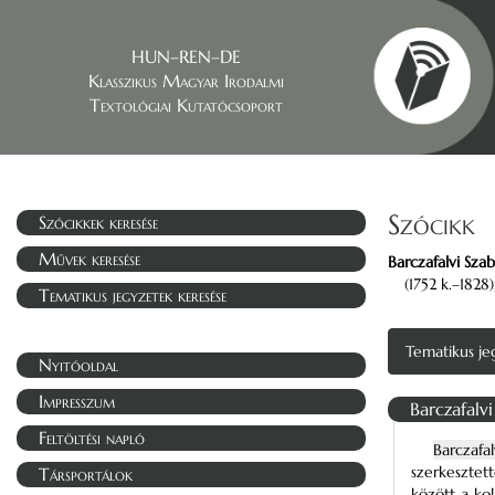
HUN–REN–DE
Klasszikus Magyar Irodalmi
Textológiai Kutatócsoport
Szócikk
Szócikkek keresése
Művek keresése
Barczafalvi Sza
(1752 k.–1828
Tematikus jegyzetek keresése
Tematikus je
Nyitóoldal
Impresszum
Barczafalv
Feltöltési napló
Barczafa
szerkesztet
Társportálok
között a kol