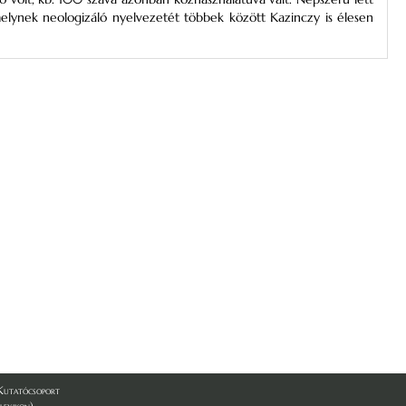
elynek neologizáló nyelvezetét többek között Kazinczy is élesen
utatócsoport
lexikon)