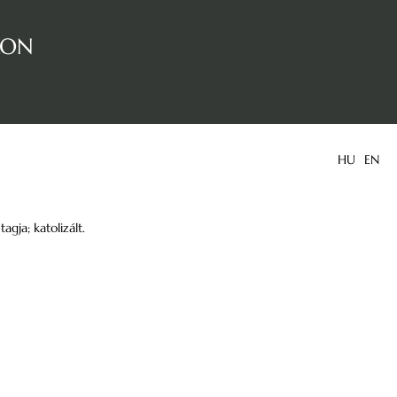
kon
HU
EN
gja; katolizált.