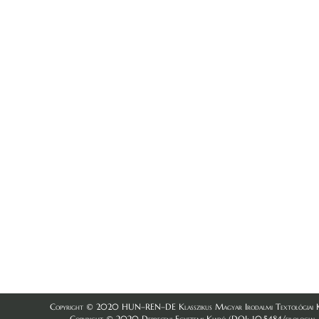
Copyright © 2020 HUN–REN–DE Klasszikus Magyar Irodalmi Textológiai K
Copyright © 2020 Debreceni Egyetemi Kiadó (DOI: 10.5484/filologiai_