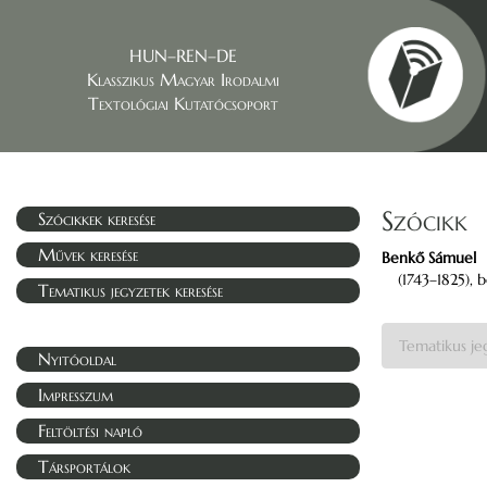
HUN–REN–DE
Klasszikus Magyar Irodalmi
Textológiai Kutatócsoport
Szócikk
Szócikkek keresése
Művek keresése
Benkő Sámuel
(1743–1825), 
Tematikus jegyzetek keresése
Tematikus je
Nyitóoldal
Impresszum
Feltöltési napló
Társportálok