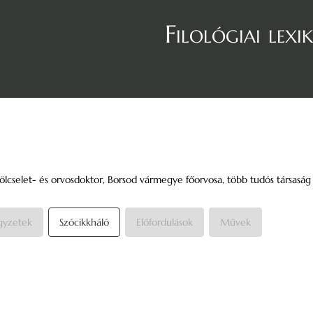
Filológiai lexi
bölcselet- és orvosdoktor, Borsod vármegye főorvosa, több tudós társaság ta
gyzetek
Szócikkháló
Előfordulások
Művek