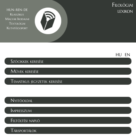
Filológiai
lexikon
HUN–REN–DE
Klasszikus
Magyar Irodalmi
Textológiai
Kutatócsoport
HU
EN
Szócikkek keresése
Művek keresése
Tematikus jegyzetek keresése
Nyitóoldal
Impresszum
Feltöltési napló
Társportálok