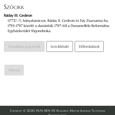
Szócikk
Ráday III. Gedeon
(1772?–?), bányatanácsos, Ráday II. Gedeon és Fáy Zsuzsanna fia,
1793-1797 között a dunántúli, 1797-től a Dunamelléki Református
Egyházkerület főgondnoka.
Tematikus jegyzetek
Szócikkháló
Előfordulások
Művek
Copyright © 2020 HUN–REN–DE Klasszikus Magyar Irodalmi Textológiai
Kutatócsoport