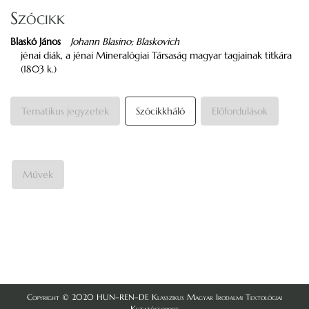
Szócikk
Blaskó János
Johann Blasino; Blaskovich
jénai diák, a jénai Mineralógiai Társaság magyar tagjainak titkára
(1803 k.)
Tematikus jegyzetek
Szócikkháló
Előfordulások
Művek
Copyright © 2020 HUN–REN–DE Klasszikus Magyar Irodalmi Textológiai
Kutatócsoport