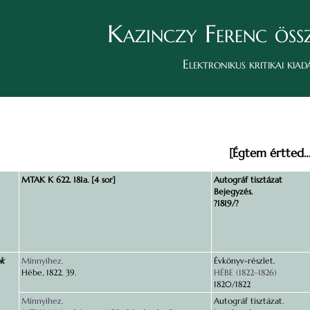
Kazinczy Ferenc öss
Elektronikus kritikai kiad
[Égtem értted…
MTAK K 622. 181a. [4 sor]
Autográf tisztázat
Bejegyzés.
?1819/?
ok
Minnyihez.
Évkönyv-részlet.
Hébe, 1822. 39.
HÉBE (1822–1826)
1820/1822
Minnyihez.
Autográf tisztázat.