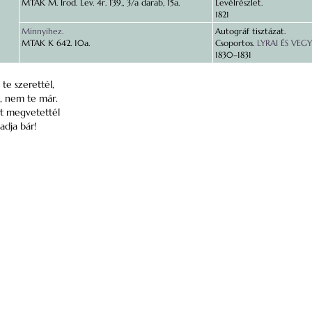
MTAK M. Irod. Lev. 4r. 139., 3/a darab, 15a.
Levélrészlet.
1821
Minnyihez.
Autográf tisztázat.
MTAK K 642. 10a.
Csoportos.
LYRAI ÉS VEGY
1830–1831
 te szerettél,
, nem te már.
t megvetettél
adja bár!