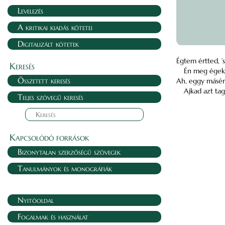
Levelezés
A kritikai kiadás kötetei
Digitalizált kötetek
Égtem értted, ’s
Keresés
Én meg égek
Összetett keresés
Ah, eggy másér
Ajkad azt tag
Teljes szövegű keresés
Kapcsolódó források
Bizonytalan szerzőségű szövegek
Tanulmányok és monográfiák
Nyitóoldal
Fogalmak és használat