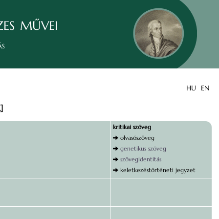
zes művei
ás
HU
EN
]
kritikai szöveg
olvasószöveg
genetikus szöveg
szövegidentitás
keletkezéstörténeti jegyzet