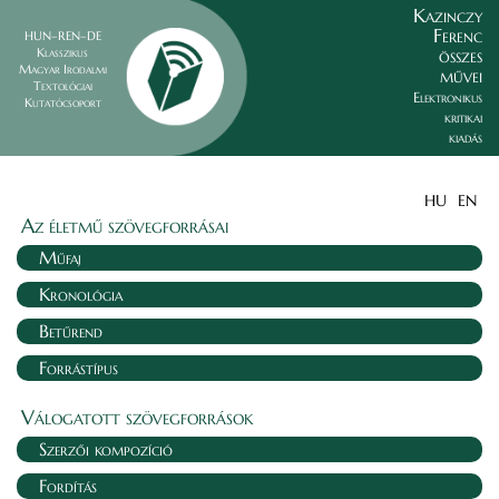
Kazinczy
Ferenc
HUN–REN–DE
összes
Klasszikus
Magyar Irodalmi
művei
Textológiai
Elektronikus
Kutatócsoport
kritikai
kiadás
HU
EN
Az életmű szövegforrásai
Műfaj
Kronológia
Betűrend
Forrástípus
Válogatott szövegforrások
Szerzői kompozíció
Fordítás