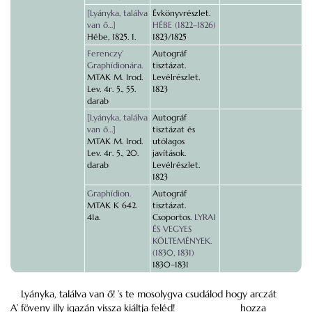
[Lyányka, találva
Évkönyvrészlet.
van ő…]
HÉBE (1822–1826)
Hébe, 1825. 1.
1823/1825
Ferenczy’
Autográf
Graphídionára.
tisztázat.
MTAK M. Irod.
Levélrészlet.
Lev. 4r. 5., 55.
1823
darab
[Lyányka, találva
Autográf
van ő…]
tisztázat és
MTAK M. Irod.
utólagos
Lev. 4r. 5., 20.
javítások.
darab
Levélrészlet.
1823
Graphídion.
Autográf
MTAK K 642.
tisztázat.
41a.
Csoportos.
LYRAI
ÉS VEGYES
KÖLTEMÉNYEK.
(1830, 1831)
1830–1831
Lyányka, találva van ő! ’s te mosolygva csudálod hogy arczát
A’ föveny illy igazán vissza kiáltja feléd!
hozza