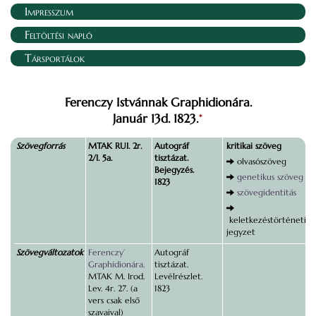
Impresszum
Feltöltési napló
Társportálok
Ferenczy Istvánnak Graphidionára.
Január 13d. 1823.
*
Szövegforrás
MTAK RUI. 2r.
Autográf
kritikai szöveg
2/I. 5a.
tisztázat.
olvasószöveg
Bejegyzés.
genetikus szöveg
1823
szövegidentitás
keletkezéstörténeti
jegyzet
Szövegváltozatok
Ferenczy’
Autográf
Graphídionára.
tisztázat.
MTAK M. Irod.
Levélrészlet.
Lev. 4r. 27. (a
1823
vers csak első
szavaival)