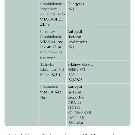
Graphidionára.
Bejegyzés.
Széphalom.
1823
Január 13d. 1823.
MTAK RUI. 2r.
2/I. 5a.
Ferenczy’
Autográf
Graphídionára.
tisztázat.
MTAK M. Irod.
Levélrészlet.
Lev. 4r. 27. (a
1823
vers csak első
szavaival)
[Lyányka,
Évkönyvrészlet.
találva van ő…]
HÉBE (1822–
Hébe, 1825. 1.
1826)
1823/1825
Graphídion.
Autográf
MTAK K 642.
tisztázat.
41a.
Csoportos.
LYRAI ÉS
VEGYES
KÖLTEMÉNYEK.
(1830, 1831)
1830–1831