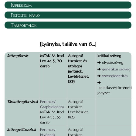
Impresszum
Feltöltési napló
Társportálok
[Lyányka, találva van ő…]
Szövegforrás
MTAK M. Irod.
Autográf
kritikai szöveg
Lev. 4r. 5., 20.
tisztázat és
olvasószöveg
darab
utólagos
genetikus szöveg
javítások.
szövegidentitás
Levélrészlet.
1823
keletkezéstörténeti
jegyzet
Társszövegforrások
Ferenczy’
Autográf
Graphídionára.
tisztázat.
MTAK M. Irod.
Levélrészlet.
Lev. 4r. 5., 55.
1823
darab
Szövegváltozatok
Ferenczy
Autográf
Istvánnak
tisztázat.