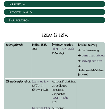
Impresszum
Feltöltési napló
Társportálok
SZEM ÉS SZÍV.
Szövegforrás
Hébe, 1823.
Évkönyv-részlet.
kritikai szöveg
232.
HÉBE (1822–1826)
olvasószöveg
1822/1823
genetikus szöveg
szövegidentitás
keletkezéstörténeti
jegyzet
Társszövegforrások
Szem és Szív
Autográf tisztázat
MTAK K
és utólagos
633/V. 140b.
javítások.
Csoportos.
PANDEKTÁK
1821
[A’ szem látni
Autográf