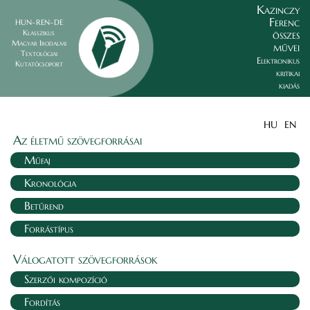
Kazinczy
Ferenc
HUN–REN–DE
összes
Klasszikus
Magyar Irodalmi
művei
Textológiai
Elektronikus
Kutatócsoport
kritikai
kiadás
HU
EN
Az életmű szövegforrásai
Műfaj
Kronológia
Betűrend
Forrástípus
Válogatott szövegforrások
Szerzői kompozíció
Fordítás