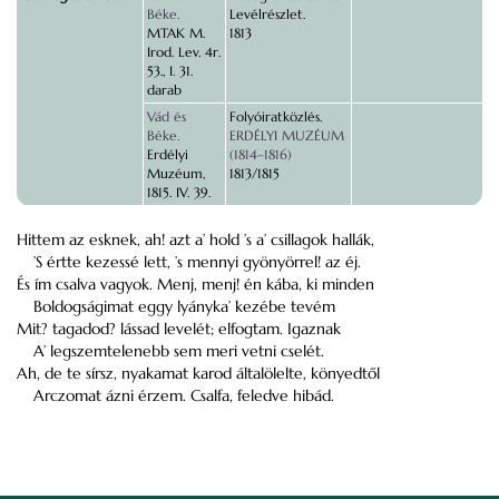
Béke.
Levélrészlet.
MTAK M.
1813
Irod. Lev. 4r.
53., I. 31.
darab
Vád és
Folyóiratközlés.
Béke.
ERDÉLYI MUZÉUM
Erdélyi
(1814–1816)
Muzéum,
1813/1815
1815. IV. 39.
Hittem az esknek, ah! azt a’ hold ’s a’ csillagok hallák,
’S értte kezessé lett, ’s mennyi gyönyörrel! az éj.
És ím csalva vagyok. Menj, menj! én kába, ki minden
Boldogságimat eggy lyányka’ kezébe tevém
Mit? tagadod? lássad levelét; elfogtam. Igaznak
A’ legszemtelenebb sem meri vetni cselét.
Ah, de te sírsz, nyakamat karod általölelte, könyedtől
Arczomat ázni érzem. Csalfa, feledve hibád.