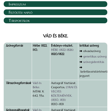
Impresszum
Feltöltési napló
Társportálok
VÁD ÉS BÉKE.
Szövegforrás
Hébe 1822.
Évkönyv-részlet.
kritikai szöveg
110.
HÉBE (1822–1826)
olvasószöveg
1820/1822
genetikus szöveg
szövegidentitás
keletkezéstörténeti
jegyzet
Társszövegforrások
Vád és
Autográf tisztázat.
Béke.
Csoportos.
LYRAI ÉS
MTAK K
VEGYES
642. 55a.
KÖLTEMÉNYEK.
(1830, 1831)
1830–1831
Szövegváltozatok
Vád és
Autográf tisztázat.