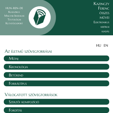
Kazinczy
Ferenc
HUN–REN–DE
összes
Klasszikus
Magyar Irodalmi
művei
Textológiai
Elektronikus
Kutatócsoport
kritikai
kiadás
HU
EN
Az életmű szövegforrásai
Műfaj
Kronológia
Betűrend
Forrástípus
Válogatott szövegforrások
Szerzői kompozíció
Fordítás