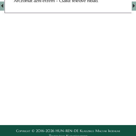
Arczomat ázni érzem – Csalfa! feledve hibád.
Copyright © 2016-2026 HUN–REN–DE Klasszikus Magyar Irodalmi
Textológiai Kutatócsoport