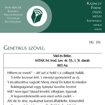
Kazinczy
Ferenc
HUN–REN–DE
összes
Klasszikus
Magyar Irodalmi
művei
Textológiai
Elektronikus
Kutatócsoport
kritikai
kiadás
HU
EN
Genetikus szöveg
Vád és Béke.
MTAK M. Irod. Lev. 4r. 53., I. 31. darab
1813 Aa
Hittem az esnek
1
– ah! azt a’ hold ’s a’ csillagok hallák,
’S értte kezessé lett, ’s mennyi gyönyörrel! az éj.
’S ím játszattva vagyok! Menj, menj! Én kába! ki minden
Boldogságomat eggy lyányka’ kezébe tevém!
Mit? nem igaz? lássad levelét; elfogtam. Igaznak
A’ legszemtelenebb sem meri vetni cselét. –
Ah! de te sírsz, nyakamat karod általölelte, könyedtől