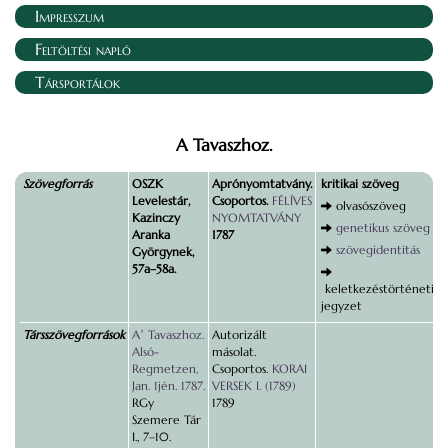
Impresszum
Feltöltési napló
Társportálok
A Tavaszhoz.
Szövegforrás
OSZK
Aprónyomtatvány.
kritikai szöveg
Levelestár,
Csoportos.
FÉLÍVES
olvasószöveg
Kazinczy
NYOMTATVÁNY
genetikus szöveg
Aranka
1787
szövegidentitás
Györgynek,
57a–58a.
keletkezéstörténeti
jegyzet
Társszövegforrások
Aʼ Tavaszhoz.
Autorizált
Alsó-
másolat.
Regmetzen,
Csoportos.
KORAI
Jan. 1jén. 1787.
VERSEK I. (1789)
RGy
1789
Szemere Tár
I., 7–10.