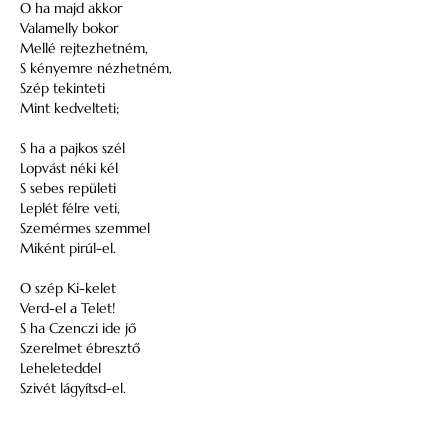
O ha majd akkor
Valamelly bokor
Mellé rejtezhetném,
S kényemre nézhetném,
Szép tekinteti
Mint kedvelteti;
S ha a pajkos szél
Lopvást néki kél
S sebes repületi
Leplét félre veti,
Szemérmes szemmel
Miként pirúl-el.
O szép Ki-kelet
Verd-el a Telet!
S ha Czenczi ide jő
Szerelmet ébresztő
Leheleteddel
Szivét lágyítsd-el.