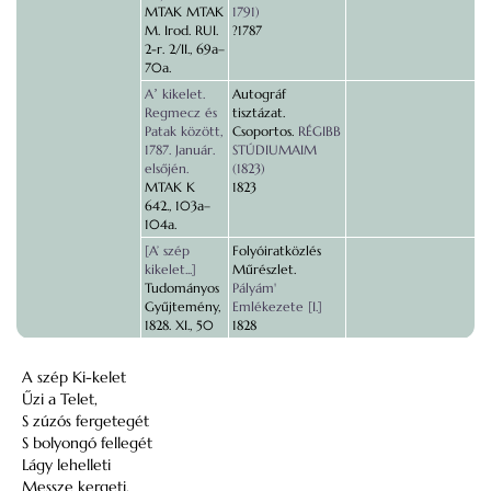
MTAK MTAK
1791)
M. Irod. RUI.
?1787
2-r. 2/II., 69a–
70a.
Aʼ kikelet.
Autográf
Regmecz és
tisztázat.
Patak között,
Csoportos.
RÉGIBB
1787. Január.
STÚDIUMAIM
elsőjén.
(1823)
MTAK K
1823
642., 103a–
104a.
[A’ szép
Folyóiratközlés
kikelet...]
Műrészlet.
Tudományos
Pályám'
Gyűjtemény,
Emlékezete [I.]
1828. XI., 50
1828
A szép Ki-kelet
Űzi a Telet,
S zúzós fergetegét
S bolyongó fellegét
Lágy lehelleti
Messze kergeti.