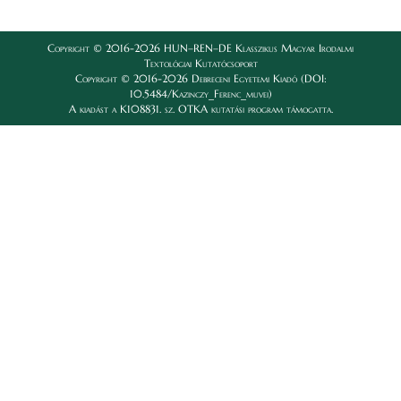
Copyright © 2016-2026 HUN–REN–DE Klasszikus Magyar Irodalmi
Textológiai Kutatócsoport
Copyright © 2016-2026 Debreceni Egyetemi Kiadó (DOI:
10.5484/Kazinczy_Ferenc_muvei)
A kiadást a K108831. sz. OTKA kutatási program támogatta.