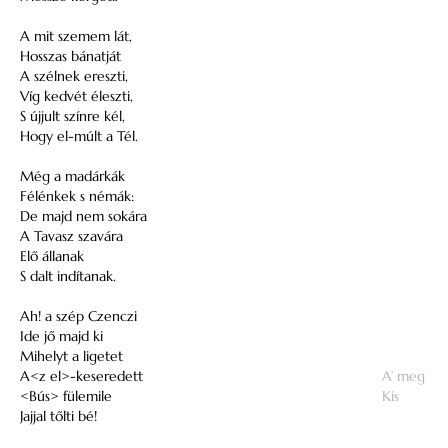
A mit szemem lát,
Hosszas bánatját
A szélnek ereszti,
Víg kedvét éleszti,
S újjult színre kél,
Hogy el-múlt a Tél.
Még a madárkák
Félénkek s némák:
De majd nem sokára
A Tavasz szavára
Elő állanak
S dalt indítanak.
Ah! a szép Czenczi
Ide jő majd ki
Mihelyt a ligetet
A<z el>-keseredett
A’ meg
<Bús> fülemile
Kis
Jajjal tőlti bé!