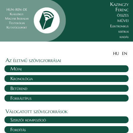
Kazinczy
Ferenc
HUN–REN–DE
összes
Klasszikus
Magyar Irodalmi
művei
Textológiai
Elektronikus
Kutatócsoport
kritikai
kiadás
HU
EN
Az életmű szövegforrásai
Műfaj
Kronológia
Betűrend
Forrástípus
Válogatott szövegforrások
Szerzői kompozíció
Fordítás