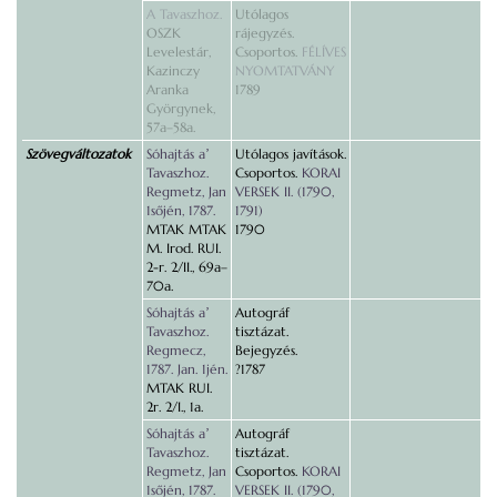
A Tavaszhoz.
Utólagos
OSZK
rájegyzés.
Levelestár,
Csoportos.
FÉLÍVES
Kazinczy
NYOMTATVÁNY
Aranka
1789
Györgynek,
57a–58a.
Szövegváltozatok
Sóhajtás aʼ
Utólagos javítások.
Tavaszhoz.
Csoportos.
KORAI
Regmetz, Jan
VERSEK II. (1790,
1sőjén, 1787.
1791)
MTAK MTAK
1790
M. Irod. RUI.
2-r. 2/II., 69a–
70a.
Sóhajtás aʼ
Autográf
Tavaszhoz.
tisztázat.
Regmecz,
Bejegyzés.
1787. Jan. 1jén.
?1787
MTAK RUI.
2r. 2/I., 1a.
Sóhajtás aʼ
Autográf
Tavaszhoz.
tisztázat.
Regmetz, Jan
Csoportos.
KORAI
1sőjén, 1787.
VERSEK II. (1790,