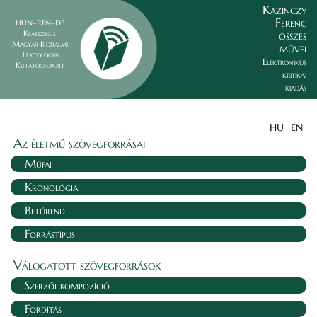
Kazinczy
Ferenc
HUN–REN–DE
összes
Klasszikus
Magyar Irodalmi
művei
Textológiai
Elektronikus
Kutatócsoport
kritikai
kiadás
HU
EN
Az életmű szövegforrásai
Műfaj
Kronológia
Betűrend
Forrástípus
Válogatott szövegforrások
Szerzői kompozíció
Fordítás