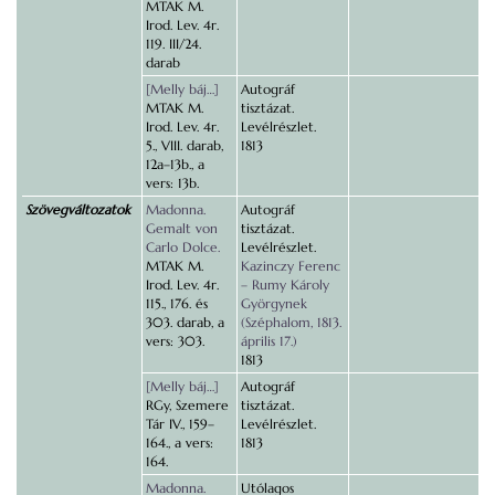
MTAK M.
Irod. Lev. 4r.
119. III/24.
darab
[Melly báj…]
Autográf
MTAK M.
tisztázat.
Irod. Lev. 4r.
Levélrészlet.
5., VIII. darab,
1813
12a–13b., a
vers: 13b.
Szövegváltozatok
Madonna.
Autográf
Gemalt von
tisztázat.
Carlo Dolce.
Levélrészlet.
MTAK M.
Kazinczy Ferenc
Irod. Lev. 4r.
– Rumy Károly
115., 176. és
Györgynek
303. darab, a
(Széphalom, 1813.
vers: 303.
április 17.)
1813
[Melly báj…]
Autográf
RGy, Szemere
tisztázat.
Tár IV., 159–
Levélrészlet.
164., a vers:
1813
164.
Madonna.
Utólagos