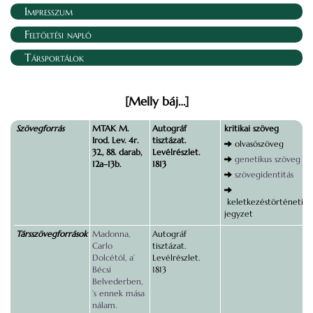
Impresszum
Feltöltési napló
Társportálok
[Melly báj…]
Szövegforrás
MTAK M.
Autográf
kritikai szöveg
Irod. Lev. 4r.
tisztázat.
olvasószöveg
32., 88. darab,
Levélrészlet.
genetikus szöveg
12a–13b.
1813
szövegidentitás
keletkezéstörténeti
jegyzet
Társszövegforrások
Madonna,
Autográf
Carlo
tisztázat.
Dolcétól, a’
Levélrészlet.
Bécsi
1813
Belvederben,
’s ennek mása
nálam.