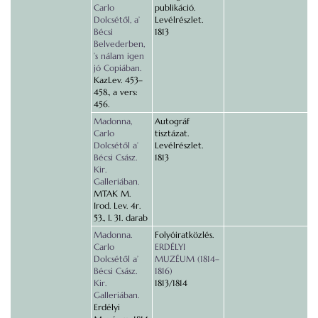
Carlo
publikáció.
Dolcsétől, a’
Levélrészlet.
Bécsi
1813
Belvederben,
’s nálam igen
jó Copiában.
KazLev. 453–
458., a vers:
456.
Madonna,
Autográf
Carlo
tisztázat.
Dolcsétől a’
Levélrészlet.
Bécsi Csász.
1813
Kir.
Galleriában.
MTAK M.
Irod. Lev. 4r.
53., I. 31. darab
Madonna.
Folyóiratközlés.
Carlo
ERDÉLYI
Dolcsétől a’
MUZÉUM (1814–
Bécsi Csász.
1816)
Kir.
1813/1814
Galleriában.
Erdélyi