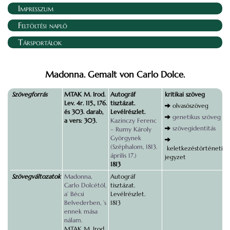
Impresszum
Feltöltési napló
Társportálok
Madonna. Gemalt von Carlo Dolce.
Szövegforrás
MTAK M. Irod.
Autográf
kritikai szöveg
Lev. 4r. 115., 176.
tisztázat.
olvasószöveg
és 303. darab,
Levélrészlet.
genetikus szöveg
a vers: 303.
Kazinczy Ferenc
szövegidentitás
– Rumy Károly
Györgynek
(Széphalom, 1813.
keletkezéstörténeti
április 17.)
jegyzet
1813
Szövegváltozatok
Madonna,
Autográf
Carlo Dolcétól,
tisztázat.
a’ Bécsi
Levélrészlet.
Belvederben, ’s
1813
ennek mása
nálam.
MTAK M. Irod.