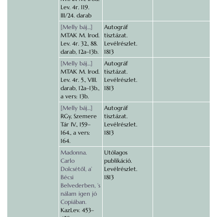
Lev. 4r. 119.
III/24. darab
[Melly báj…]
Autográf
MTAK M. Irod.
tisztázat.
Lev. 4r. 32., 88.
Levélrészlet.
darab, 12a–13b.
1813
[Melly báj…]
Autográf
MTAK M. Irod.
tisztázat.
Lev. 4r. 5., VIII.
Levélrészlet.
darab, 12a–13b.,
1813
a vers: 13b.
[Melly báj…]
Autográf
RGy, Szemere
tisztázat.
Tár IV., 159–
Levélrészlet.
164., a vers:
1813
164.
Madonna.
Utólagos
Carlo
publikáció.
Dolcsétől, a’
Levélrészlet.
Bécsi
1813
Belvederben, ’s
nálam igen jó
Copiában.
KazLev. 453–