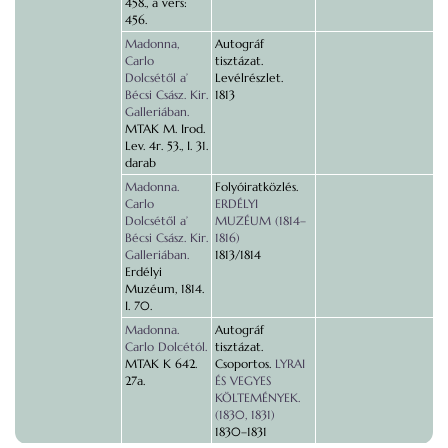
458., a vers:
456.
Madonna,
Autográf
Carlo
tisztázat.
Dolcsétől a’
Levélrészlet.
Bécsi Csász. Kir.
1813
Galleriában.
MTAK M. Irod.
Lev. 4r. 53., I. 31.
darab
Madonna.
Folyóiratközlés.
Carlo
ERDÉLYI
Dolcsétől a’
MUZÉUM (1814–
Bécsi Csász. Kir.
1816)
Galleriában.
1813/1814
Erdélyi
Muzéum, 1814.
I. 70.
Madonna.
Autográf
Carlo Dolcétól.
tisztázat.
MTAK K 642.
Csoportos.
LYRAI
27a.
ÉS VEGYES
KÖLTEMÉNYEK.
(1830, 1831)
1830–1831