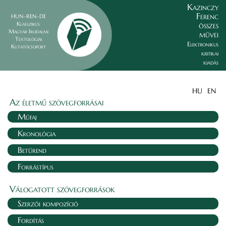
Kazinczy
Ferenc
HUN–REN–DE
összes
Klasszikus
Magyar Irodalmi
művei
Textológiai
Elektronikus
Kutatócsoport
kritikai
kiadás
HU
EN
Az életmű szövegforrásai
Műfaj
Kronológia
Betűrend
Forrástípus
Válogatott szövegforrások
Szerzői kompozíció
Fordítás