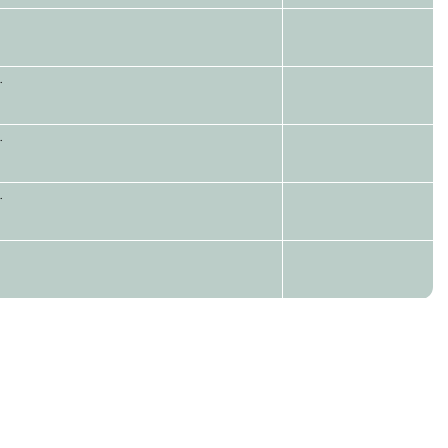
.
.
.