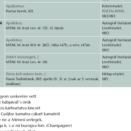
Apollonhoz.
Kötetrészlet.
Poetai berek, 165.
POETAI BEREK
1812/1813
ok
Apollóhoz.
Autográf tisztázat
MTAK M. Irod. Lev. 4r. 135., 12. darab
Levélrészlet.
1810
Apollóhoz.
Autográf tisztázat
MTAK M. Irod. RUI 4r. 260., 146a–147b., a vers: 147ab.
Levélrészlet.
1810
[Miért könyörgjek…]
Autográf tisztázat
MTAK M. Irod. Lev. 4r. 118.
Levélrészlet.
1810
[Nem kell nekem kints…]
Hírlap-részlet.
Hazai Tudósítások, 1815. április 19., 31. sz. [csak az 5. versszak,
1815
önállóan]
t gyors szekerére vett
bábjaival! ’s örök
a kárhoztatva kincsét
Gyűjtse kamatra csikart kamatról
 ne a’ Ménesi serlegek,
a is, ’s a’ mi buzogva forr, (Champagner)