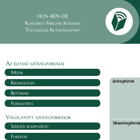
HUN–REN–DE
Klasszikus Magyar Irodalmi
Textológiai Kutatócsoport
Az életmű szövegforrásai
Műfaj
Szövegforrás
Kronológia
Betűrend
Forrástípus
Válogatott szövegforrások
Társszövegforrá
Szerzői kompozíció
Fordítás