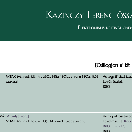
Kazinczy Ferenc öss
Elektronikus kritikai kiad
[Csillogjon a’ kit
MTAK M. Irod. RUI 4r. 260., 148a–150b., a vers: 150a. [két
Autográf tisztázat
szakasz]
Levélrészlet.
1810
sok
[A’ pulya kér...]
Autográf tisztázat
MTAK M. Irod. Lev. 4r. 135., 14. darab [két szakasz]
Levélrészlet.
Kazi
1810. július 12.)
1810