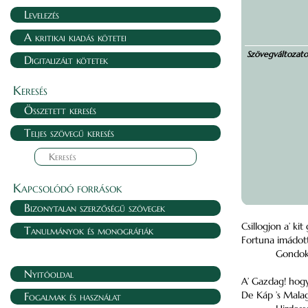
Levelezés
A kritikai kiadás kötetei
Szövegváltozat
Digitalizált kötetek
Keresés
Összetett keresés
Teljes szövegű keresés
Kapcsolódó források
Bizonytalan szerzőségű szövegek
Csillogjon a’ ki
Tanulmányok és monográfiák
Fortuna imádott 
Gondokr
Nyitóoldal
A’ Gazdag! hogy
De Káp ’s Malag
Fogalmak és használat