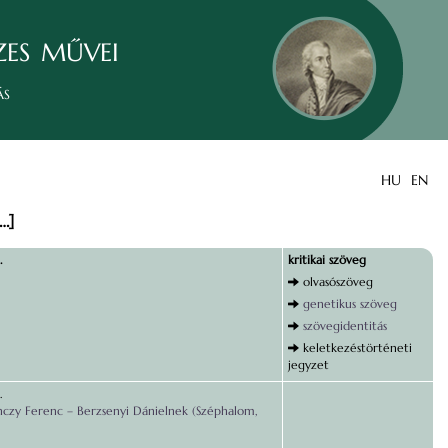
zes művei
ás
HU
EN
 …]
.
kritikai szöveg
olvasószöveg
genetikus szöveg
szövegidentitás
keletkezéstörténeti
jegyzet
.
nczy Ferenc – Berzsenyi Dánielnek (Széphalom,