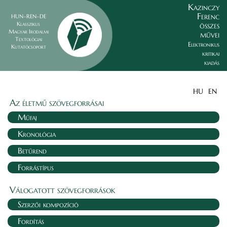
Kazinczy
Ferenc
HUN–REN–DE
összes
Klasszikus
Magyar Irodalmi
művei
Textológiai
Elektronikus
Kutatócsoport
kritikai
kiadás
HU
EN
Az életmű szövegforrásai
Műfaj
Kronológia
Betűrend
Forrástípus
Válogatott szövegforrások
Szerzői kompozíció
Fordítás