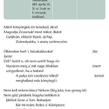
Tudósítások,
1815. április 19.,
31. sz. [csak az
5. versszak,
önállóan]
Miért könyörgjek én teneked, dicső
Magzatja Zeusznak! most mikor, illatot
Gyújtván, először lépek, új Pap,
Zsámolyaidra, ’s arany szelenczém
Oltárodon bort ’s
búzakalászokat
(far,
farris)
Ürít? Azért e, oh nem azért! hogy én
Nyerjem-meg a’ mit
nagy titokban
(mert
szégyellené, ha a bolond
A pulya kér esedezve tőled?
kérést
meghallaná más könyörgő.)
Nem kell nekem kincs! Nékem Elég juta; (vas genug ist)
Nem gőz! pirúlnék hogyha belőlem is
Játékot űzne a’ Sors. Rohanjon
Bár mi reám, fedez a’
Középszer
.