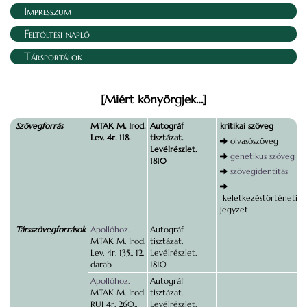
Impresszum
Feltöltési napló
Társportálok
[Miért könyörgjek…]
Szövegforrás
MTAK M. Irod.
Autográf
kritikai szöveg
Lev. 4r. 118.
tisztázat.
olvasószöveg
Levélrészlet.
genetikus szöveg
1810
szövegidentitás
keletkezéstörténeti
jegyzet
Társszövegforrások
Apollóhoz.
Autográf
MTAK M. Irod.
tisztázat.
Lev. 4r. 135., 12.
Levélrészlet.
darab
1810
Apollóhoz.
Autográf
MTAK M. Irod.
tisztázat.
RUI 4r. 260.,
Levélrészlet.