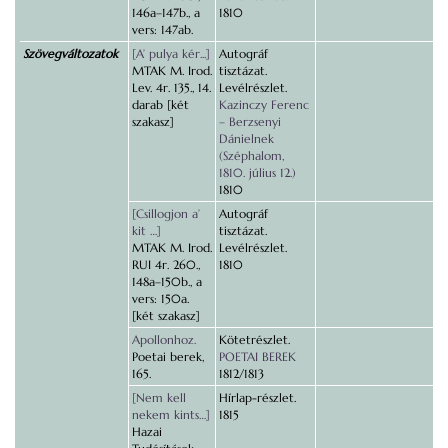
146a–147b., a
1810
vers: 147ab.
Szövegváltozatok
[A’ pulya kér...]
Autográf
MTAK M. Irod.
tisztázat.
Lev. 4r. 135., 14.
Levélrészlet.
darab [két
Kazinczy Ferenc
szakasz]
– Berzsenyi
Dánielnek
(Széphalom,
1810. július 12.)
1810
[Csillogjon a’
Autográf
kit …]
tisztázat.
MTAK M. Irod.
Levélrészlet.
RUI 4r. 260.,
1810
148a–150b., a
vers: 150a.
[két szakasz]
Apollonhoz.
Kötetrészlet.
Poetai berek,
POETAI BEREK
165.
1812/1813
[Nem kell
Hírlap-részlet.
nekem kints…]
1815
Hazai