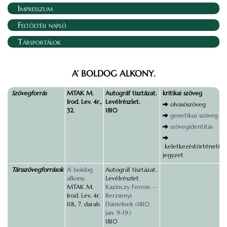
Impresszum
Feltöltési napló
Társportálok
A’ BOLDOG ALKONY.
Szövegforrás
MTAK M.
Autográf tisztázat.
kritikai szöveg
Irod. Lev. 4r.,
Levélrészlet.
olvasószöveg
32.
1810
genetikus szöveg
szövegidentitás
keletkezéstörténeti
jegyzet
Társszövegforrások
A’ boldog
Autográf tisztázat.
alkony.
Levélrészlet.
MTAK M.
Kazinczy Ferenc –
Irod. Lev. 4r.
Berzsenyi
118., 7. darab
Dánielnek (1810.
jan. 9-19.)
1810