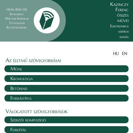
Kazinczy
Ferenc
HUN–REN–DE
összes
Klasszikus
Magyar Irodalmi
művei
Textológiai
Elektronikus
Kutatócsoport
kritikai
kiadás
HU
EN
Az életmű szövegforrásai
Műfaj
Kronológia
Betűrend
Forrástípus
Válogatott szövegforrások
Szerzői kompozíció
Fordítás