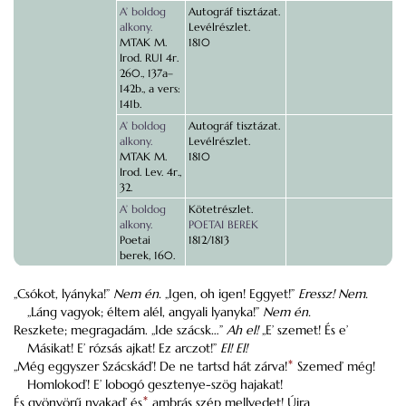
A’ boldog
Autográf tisztázat.
alkony.
Levélrészlet.
MTAK M.
1810
Irod. RUI 4r.
260., 137a–
142b., a vers:
141b.
A’ boldog
Autográf tisztázat.
alkony.
Levélrészlet.
MTAK M.
1810
Irod. Lev. 4r.,
32.
A’ boldog
Kötetrészlet.
alkony.
POETAI BEREK
Poetai
1812/1813
berek, 160.
„Csókot, lyányka!”
Nem én.
„Igen, oh igen! Eggyet!”
Eressz! Nem.
„Láng vagyok; éltem alél, angyali lyanyka!”
Nem én.
Reszkete; megragadám. „Ide szácsk…”
Ah el!
„E’ szemet! És e’
Másikat! E’ rózsás ajkat! Ez arczot!”
El! El!
„Még eggyszer Szácskád’! De ne tartsd hát zárva!
*
Szemed’ még!
Homlokod’! E’ lobogó gesztenye-szög hajakat!
És gyönyörű nyakad’ és
*
ambrás szép mellyedet! Újra