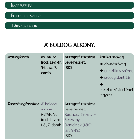
Impresszum
Feltöltési napló
Társportálok
A’ BOLDOG ALKONY.
Szövegforrás
MTAK M.
Autográf tisztázat.
kritikai szöveg
Irod. Lev. 4r.
Levélrészlet.
olvasószöveg
53. I. sz. 7.
1810
genetikus szöveg
darab
szövegidentitás
keletkezéstörténeti
jegyzet
Társszövegforrások
A’ boldog
Autográf tisztázat.
alkony.
Levélrészlet.
MTAK M.
Kazinczy Ferenc –
Irod. Lev. 4r.
Berzsenyi
118., 7. darab
Dánielnek (1810.
jan. 9-19.)
1810