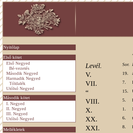
Nyitólap
Első kötet
Első Negyed
Levél.
Sor.
Bé-vezetés
Második Negyed
V.
19.
Harmadik Negyed
VII.
7.
Tóldalék
Utólsó Negyed
“
15.
Második kötet
VIII.
5.
I. Negyed
II. Negyed
X.
1.
III. Negyed
XX.
6.
Utólsó Negyed
XXI.
8.
Mellékletek