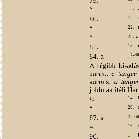
79.
“
15.
80.
7.
“
22.
“
23.
T
81.
18.
84. a
12-d
A régibb ki-adás
auras..
a tenger 
aurons.
a tenger
jobbnak itéli Ha
85.
14.
“
20.
87. a
22-d
9.
16.
90.
1.