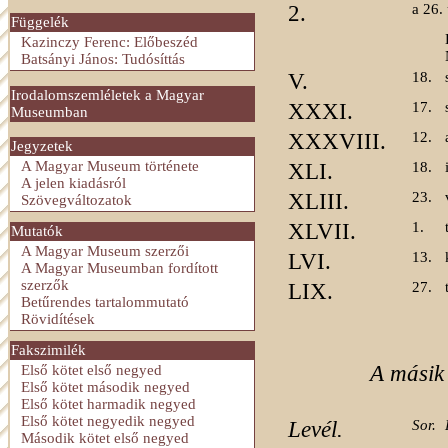
2.
a 26.
Függelék
Kazinczy Ferenc: Előbeszéd
Batsányi János: Tudósíttás
V.
18.
Irodalomszemléletek a Magyar
XXXI.
17.
Museumban
XXXVIII.
12.
Jegyzetek
A Magyar Museum története
XLI.
18.
A jelen kiadásról
XLIII.
23.
Szövegváltozatok
XLVII.
1.
Mutatók
A Magyar Museum szerzői
LVI.
13.
A Magyar Museumban fordított
szerzők
LIX.
27.
Betűrendes tartalommutató
Rövidítések
Fakszimilék
A másik
Első kötet első negyed
Első kötet második negyed
Első kötet harmadik negyed
Első kötet negyedik negyed
Levél.
Sor.
Második kötet első negyed