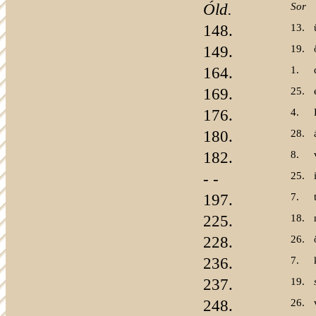
Óld.
Sor
148.
13.
149.
19.
164.
1.
169.
25.
176.
4.
180.
28.
182.
8.
- -
25.
197.
7.
225.
18.
228.
26.
236.
7.
237.
19.
248.
26.