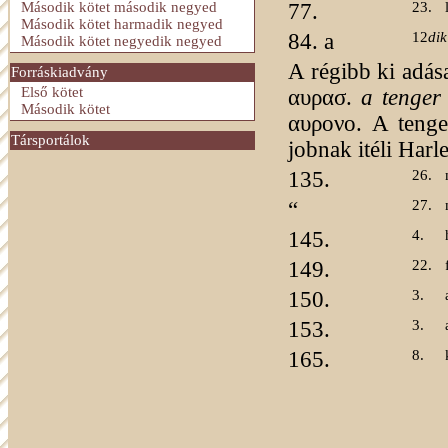
Második kötet második negyed
77.
23.
Második kötet harmadik negyed
84. a
12
dik
Második kötet negyedik negyed
A régibb ki adás
Forráskiadvány
Első kötet
αυρασ.
a tenger 
Második kötet
αυρονο. A tenge
Társportálok
jobnak itéli Harl
135.
26.
“
27.
145.
4.
149.
22.
150.
3.
153.
3.
165.
8.