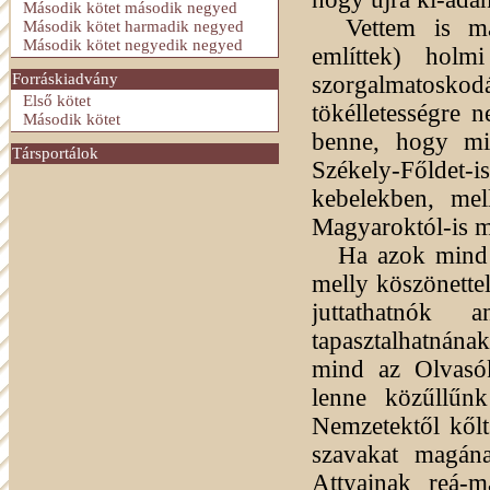
Második kötet második negyed
Vettem is má
Második kötet harmadik negyed
Második kötet negyedik negyed
említtek) holm
Forráskiadvány
szorgalmatosko
Első kötet
tökélletességre 
Második kötet
benne, hogy mi
Társportálok
Székely-Főldet-i
kebelekben, me
Magyaroktól-is m
Ha azok mind ö
melly köszönette
juttathatnók 
tapasztalhatnán
mind az Olvasó
lenne közűllűn
Nemzetektől kőlt
szavakat magán
Attyainak reá-m