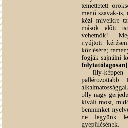
temettetett örök
menő szavak-is, 
kézi miveikre t
mások előtt is
vehetnők! – Meg
nyújtott kérése
közlésére; remén
fogják sajnálni k
folytatólagosan]
Illy-képpe
pallérozottab
alkalmatossággal
olly nagy gerjede
kivált most, mid
bennünket nyelv
ne legyünk le
gyepűlésének.