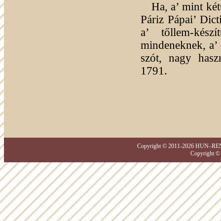
Ha, a’ mint két
Páriz Pápai’ Dic
a’ tőllem-kész
mindeneknek, a’ 
szót, nagy hasz
1791.
Copyright © 2011-2026 HUN–REN–D
Copyright ©