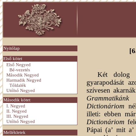
Nyitólap
[6
Első kötet
Első Negyed
Bé-vezetés
Két dolog h
Második Negyed
Harmadik Negyed
gyarapodását az
Tóldalék
szívesen akarnák
Utólsó Negyed
Grammatikánk
n
Második kötet
Dictionáriom
nél
I. Negyed
II. Negyed
illeti: ebben m
III. Negyed
Dictionáriom
fel
Utólsó Negyed
Pápai (a’ mit a’
Mellékletek