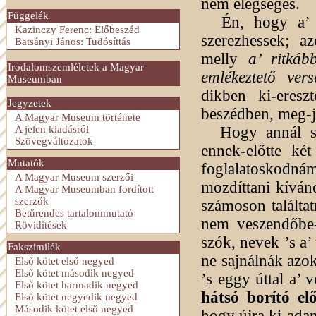
nem elégséges.
Függelék
Én, hogy a
Kazinczy Ferenc: Előbeszéd
szerezhessek; 
Batsányi János: Tudósíttás
melly
a’ ritká
Irodalomszemléletek a Magyar
emlékeztető ver
Museumban
dikben ki-eresz
Jegyzetek
beszédben, meg-j
A Magyar Museum története
A jelen kiadásról
Hogy annál s
Szövegváltozatok
ennek-előtte ké
Mutatók
foglalatoskodná
A Magyar Museum szerzői
mozdíttani kíván
A Magyar Museumban fordított
szerzők
számoson találtat
Betűrendes tartalommutató
nem veszendőbe-
Rövidítések
szók, nevek ’s a
Fakszimilék
ne sajnálnák azok
Első kötet első negyed
Első kötet második negyed
’s eggy úttal a’ 
Első kötet harmadik negyed
hátsó borító el
Első kötet negyedik negyed
Második kötet első negyed
hogy újra ki-ada