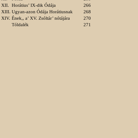
XII.
Horátius’ IX-dik Ódája
266
XIII.
Ugyan-azon Ódája Horátiusnak
268
XIV.
Ének,, a’ XV. Zsóltár’ nótájára
270
Tóldalék
271