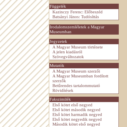
Függelék
Kazinczy Ferenc: Előbeszéd
Batsányi János: Tudósíttás
Irodalomszemléletek a Magyar
Museumban
Jegyzetek
A Magyar Museum története
A jelen kiadásról
Szövegváltozatok
Mutatók
A Magyar Museum szerzői
A Magyar Museumban fordított
szerzők
Betűrendes tartalommutató
Rövidítések
Fakszimilék
Első kötet első negyed
Első kötet második negyed
Első kötet harmadik negyed
Első kötet negyedik negyed
Második kötet első negyed