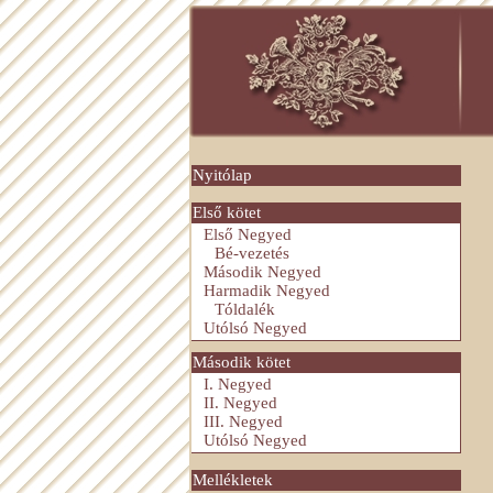
Nyitólap
Első kötet
Első Negyed
Bé-vezetés
Második Negyed
Harmadik Negyed
Tóldalék
Utólsó Negyed
Második kötet
I. Negyed
II. Negyed
III. Negyed
Utólsó Negyed
Mellékletek