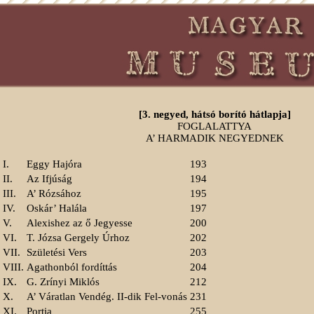
[3. negyed, hátsó borító hátlapja]
FOGLALATTYA
A’ HARMADIK NEGYEDNEK
I.
Eggy Hajóra
193
II.
Az Ifjúság
194
III.
A’ Rózsához
195
IV.
Oskár’ Halála
197
V.
Alexishez az ő Jegyesse
200
VI.
T. Józsa Gergely Úrhoz
202
VII.
Születési Vers
203
VIII.
Agathonból fordíttás
204
IX.
G. Zrínyi Miklós
212
X.
A’ Váratlan Vendég. II-dik Fel-vonás
231
XI.
Portia
255