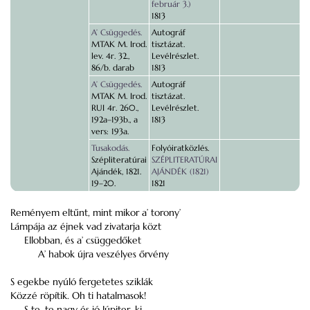
február 3.)
1813
A’ Csüggedés.
Autográf
MTAK M. Irod.
tisztázat.
lev. 4r. 32.,
Levélrészlet.
86/b. darab
1813
A’ Csüggedés.
Autográf
MTAK M. Irod.
tisztázat.
RUI 4r. 260.,
Levélrészlet.
192a–193b., a
1813
vers: 193a.
Tusakodás.
Folyóiratközlés.
Szépliteratúrai
SZÉPLITERATÚRAI
Ajándék, 1821.
AJÁNDÉK (1821)
19–20.
1821
Reményem eltűnt, mint mikor a’ torony’
Lámpája az éjnek vad zivatarja közt
Ellobban, és a’ csüggedőket
A’ habok újra veszélyes őrvény
S egekbe nyúló fergetetes sziklák
Közzé röpítik. Oh ti hatalmasok!
S te, te nagy és jó Júpiter, ki