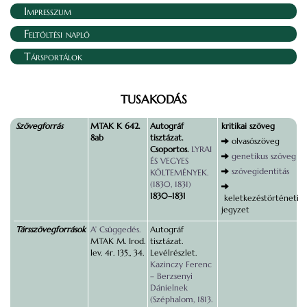
Impresszum
Feltöltési napló
Társportálok
TUSAKODÁS
Szövegforrás
MTAK K 642.
Autográf
kritikai szöveg
8ab
tisztázat.
olvasószöveg
Csoportos.
LYRAI
genetikus szöveg
ÉS VEGYES
szövegidentitás
KÖLTEMÉNYEK.
(1830, 1831)
1830–1831
keletkezéstörténeti
jegyzet
Társszövegforrások
A’ Csüggedés.
Autográf
MTAK M. Irod.
tisztázat.
lev. 4r. 135., 34.
Levélrészlet.
Kazinczy Ferenc
– Berzsenyi
Dánielnek
(Széphalom, 1813.