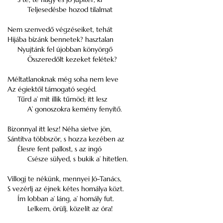
Teljesedésbe hozod tilalmat
Nem szenvedő végzéseiket, tehát
Hijába bízánk bennetek? hasztalan
Nyujtánk fel újobban könyörgő
Összeredőlt kezeket felétek?
Méltatlanoknak még soha nem leve
Az égiektől támogató segéd.
Tűrd a’ mit illik tűrnöd; itt lesz
A’ gonoszokra kemény fenyítő.
Bizonnyal itt lesz! Néha sietve jön,
Sántítva többször, s hozza kezében az
Élesre fent pallost, s az ingó
Csésze sülyed, s bukik a’ hitetlen.
Villogj te nékünk, mennyei Jó-Tanács,
S vezérlj az éjnek kétes homálya közt.
Ím lobban a’ láng, a’ homály fut.
Lelkem, örülj, közelít az óra!