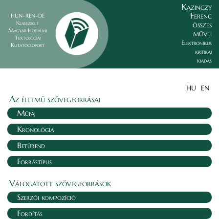
Kazinczy
Ferenc
HUN–REN–DE
összes
Klasszikus
Magyar Irodalmi
művei
Textológiai
Elektronikus
Kutatócsoport
kritikai
kiadás
HU
EN
Az életmű szövegforrásai
Műfaj
Kronológia
Betűrend
Forrástípus
Válogatott szövegforrások
Szerzői kompozíció
Fordítás