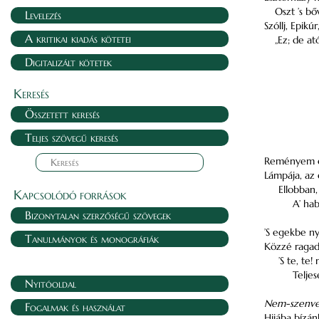
Oszt ’s bő
Levelezés
Szóllj, Epik
A kritikai kiadás kötetei
„Ez; de a
Digitalizált kötetek
Keresés
Összetett keresés
Teljes szövegű keresés
Reményem el
Lámpája, az 
Ellobban,
Kapcsolódó források
A’ ha
Bizonytalan szerzőségű szövegek
’S egekbe ny
Tanulmányok és monográfiák
Közzé ragadj
’S te, te!
Telje
Nyitóoldal
Nem-szenv
Fogalmak és használat
Hijába bízá