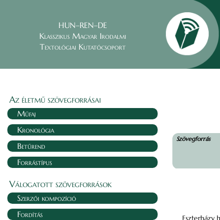
HUN–REN–DE
Klasszikus Magyar Irodalmi
Textológiai Kutatócsoport
Az életmű szövegforrásai
Műfaj
Kronológia
Szövegforrás
Betűrend
Forrástípus
Válogatott szövegforrások
Szerzői kompozíció
Fordítás
Eszterházy 