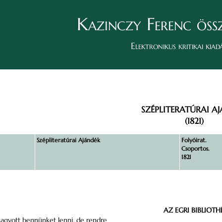
Kazinczy Ferenc öss
Elektronikus kritikai kiad
SZÉPLITERATÚRAI A
(1821)
Szépliteratúrai Ajándék
Folyóirat.
Csoportos.
1821
AZ EGRI BIBLIOTH
hagyott bennünket lenni, de rendre