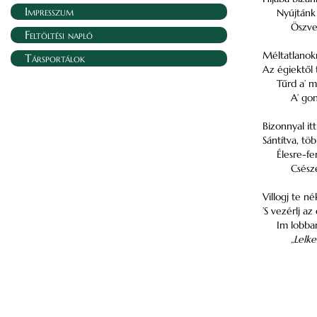
Impresszum
Nyújtánk
Öszve
Feltöltési napló
Méltatlanok
Társportálok
Az égiektől
Tűrd a’ mi
A’ go
Bizonnyal itt
Sántítva, tö
Élesre-fen
Csésze
Villogj te 
’S vezérlj a
Im lobban
„Lelke