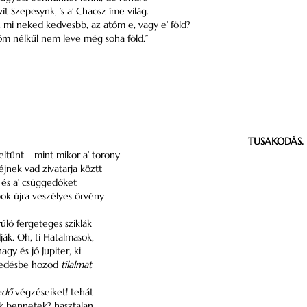
vít Szepesynk, ’s a’ Chaosz íme világ.
úr, mi neked kedvesbb, az atóm e, vagy e’ föld?
tóm nélkűl nem leve még soha föld.”
TUSAKODÁS.
tűnt – mint mikor a’ torony
éjnek vad zivatarja köztt
 és a’ csüggedőket
bok újra veszélyes örvény
úló fergeteges sziklák
ák. Oh, ti Hatalmasok,
 nagy és jó Jupiter, ki
sedésbe hozod
tilalmat
edő
végzéseiket! tehát
nk bennetek? hasztalan