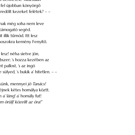
 fel újobban könyörgő
redőlt kezeket felétek? – –
nak még soha nem leve
 támogató segéd.
t illik tűrnöd. Itt lesz
noszokra kemény Fenyítő.
 lesz! néha sietve jön,
bbszer; ’s hozza kezében az
t pallost, ’s az ingó
 sülyed, ’s bukik a’ hitetlen. – –
nékünk, mennyei
jó Tanács!
z éjnek kétes homálya köztt.
 a’ láng! a’ homály fut!
m örülj! közelít az óra!”