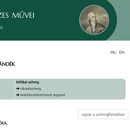
zes művei
ás
HU
EN
JÁNDÉK
kritikai szöveg
olvasószöveg
keletkezéstörténeti jegyzet
ugrás a szövegforráshoz
ÉKA.