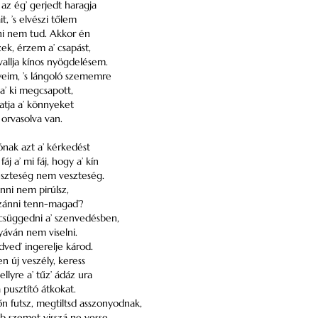
az ég’ gerjedt haragja
it, ’s elvészi tőlem
dni nem tud. Akkor én
k, érzem a’ csapást,
vallja kínos nyögdelésem.
eim, ’s lángoló szememre
 a’ ki megcsapott,
ztatja a’ könnyeket
b orvasolva van.
nak azt a’ kérkedést
j a’ mi fáj, hogy a’ kín
veszteség nem veszteség.
nni nem pirúlsz,
szánni tenn-magad’?
süggedni a’ szenvedésben,
yáván nem viselni.
edved’ ingerelje károd.
n új veszély, keress
llyre a’ tűz’ ádáz ura
pusztító átkokat.
n futsz, megtiltsd asszonyodnak,
b szemet visszá ne vesse,