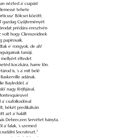
an nézted a’ csapást
demessé tehete
orticusz’ Bölcsei között;
d’ gazdag Gyűjteményét
tárodat prédára eresztvén
 volt hogy Clienszeidnek
 papirosaik.
tak e’ rongyok, de ah!
agságainak tanúji,
, mellyért éltedet
etéd koczkára, hamv lőn.
rod is, ’s a’ mit belé
 Baskerville adának.
e Bayleddel, a’
ó’ nagy férjfijával,
s Montesquieuvel
l a’ csufolkodóval
lt, békét predikálván
itt azt a’ halált
ás Debreczen Servétet hányta.
l a’ falak, ’s szemed
sudálni Socrateszt,
1