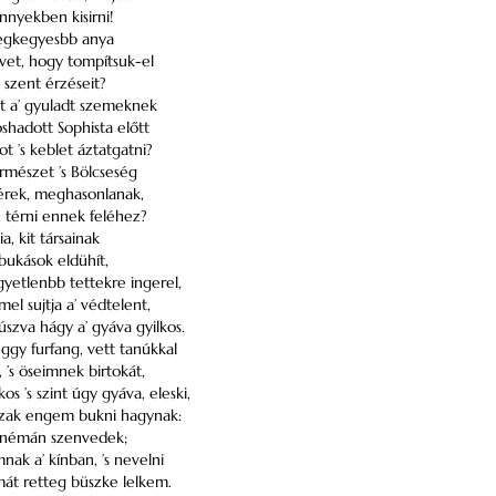
nnyekben kisirni!
legkegyesbb anya
vet, hogy tompítsuk-el
 szent érzéseit?
t a’ gyuladt szemeknek
hadott Sophista előtt
t ’s keblet áztatgatni?
rmészet ’s Bölcseség
vérek, meghasonlanak,
, térni ennek feléhez?
, kit társainak
bukások eldühít,
yetlenbb tettekre ingerel,
el sujtja a’ védtelent,
n úszva hágy a’ gyáva gyilkos.
ggy furfang, vett tanúkkal
 ’s öseimnek birtokát,
kos ’s szint úgy gyáva, eleski,
őszak engem bukni hagynak:
s némán szenvedek;
k a’ kínban, ’s nevelni
át retteg büszke lelkem.