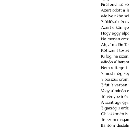
Pirúl enyhítő kö
Azért adott a’ 
Mellyeinkbe szi
’S öldössük édes
Azért e könnye
Hogy eggy elpos
Ne merjen arczo
Ah, a’ midőn Te
Két szent test
Ki fog, ha józan
Midőn a’ haramia
Nem rettegett 
’S most még keg
’S bosszús örömm
’S fut, ’s vérbe
Vagy a’ midőn e
Törvénybe idéz,
A’ szint úgy gyil
’S gazság ’s er
Oh! akkor én i
Tetszem magamna
Bántóm’ diadalm