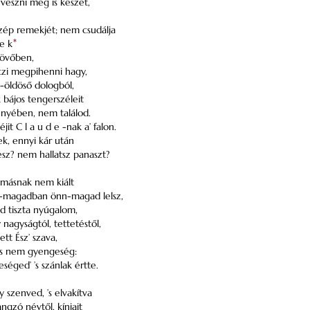
s veszni még is készet,
 szép remekjét; nem csudálja
 e k
*
llövőben,
czi megpihenni hagy,
et-öldöső dologból,
k bájos tengerszéleit
fényében, nem találod.
t C l a u d e -nak a’ falon.
gek, ennyi kár után
sz? nem hallatsz panaszt?
 másnak nem kiált
n-magadban önn-magad lelsz,
 tiszta nyúgalom,
nagyságtól, tettetéstől,
tt Ész’ szava,
ő ’s nem gyengeség:
séged’ ’s szánlak értte.
gy szenved, ’s elvakítva
gzó névtől, kínjait