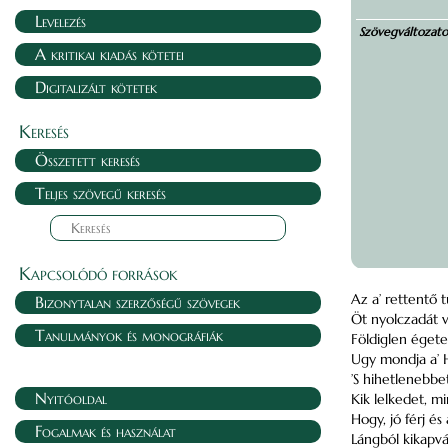
Levelezés
Szövegváltozat
A kritikai kiadás kötetei
Digitalizált kötetek
Keresés
Összetett keresés
Teljes szövegű keresés
Kapcsolódó források
Az a’ rettentő
Bizonytalan szerzőségű szövegek
Öt nyolczadát v
Tanulmányok és monográfiák
Földiglen égetet
Ugy mondja a’ H
’S hihetlenebb
Nyitóoldal
Kik lelkedet, m
Hogy, jó férj és
Fogalmak és használat
Lángból kikapván