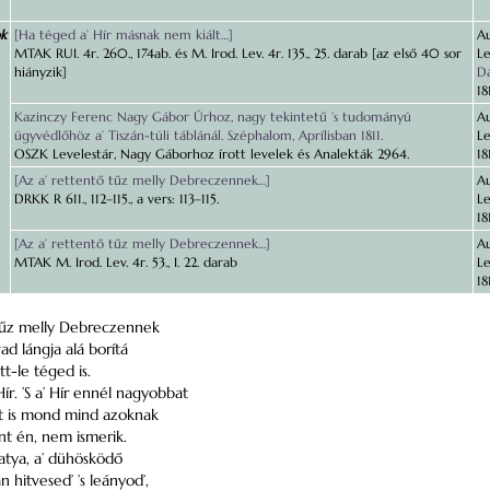
ok
[Ha téged a’ Hír másnak nem kiált…]
Au
MTAK RUI. 4r. 260., 174ab. és M. Irod. Lev. 4r. 135., 25. darab [az első 40 sor
Le
hiányzik]
Dá
18
Kazinczy Ferenc Nagy Gábor Úrhoz, nagy tekintetű ’s tudományú
Au
ügyvédlőhöz a’ Tiszán-túli táblánál. Széphalom, Aprílisban 1811.
Le
OSZK Levelestár, Nagy Gáborhoz írott levelek és Analekták 2964.
18
[Az a’ rettentő tűz melly Debreczennek…]
Au
DRKK R 611., 112–115., a vers: 113–115.
Le
18
[Az a’ rettentő tűz melly Debreczennek…]
Au
MTAK M. Irod. Lev. 4r. 53., I. 22. darab
Le
18
 tűz melly Debreczennek
ad lángja alá borítá
t-le téged is.
ír. ’S a’ Hír ennél nagyobbat
et is mond mind azoknak
int én, nem ismerik.
 atya, a’ dühösködő
 hitvesed’ ’s leányod’,