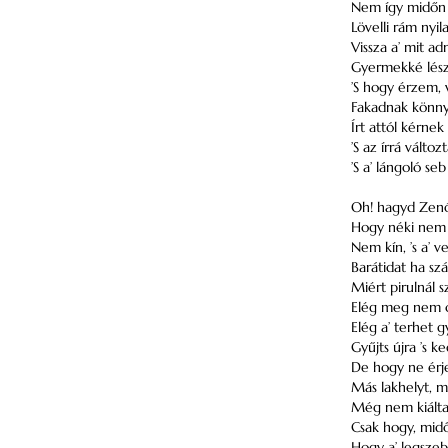
Nem így midőn 
Lövelli rám nyila
Vissza a’ mit a
Gyermekké lésze
’S hogy érzem, 
Fakadnak könny
Írt attól kérnek
’S az írrá válto
’S a’ lángoló se
Oh! hagyd Zenó
Hogy néki nem fá
Nem kín, ’s a’ 
Barátidat ha szá
Miért pirulnál 
Elég meg nem c
Elég a’ terhet g
Gyűjts újra ’s k
De hogy ne érje
Más lakhelyt, me
Még nem kiálta 
Csak hogy, midő
Hogy a’ legszeb