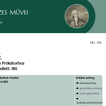
zes művei
ás
HU
EN
R
,
ú Prókátorhoz
llett. 1811.
lyóirat-részlet.
kritikai szöveg
14/1815
olvasószöveg
genetikus szöveg
szövegidentitás
keletkezéstörténeti