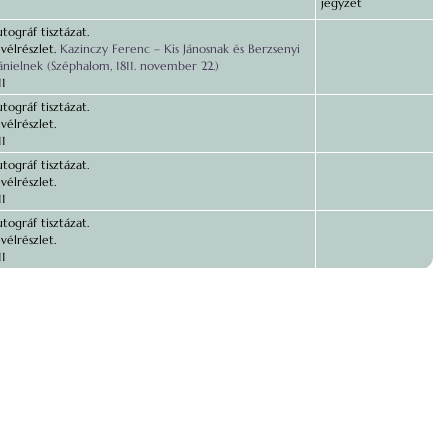
jegyzet
tográf tisztázat.
vélrészlet.
Kazinczy Ferenc – Kis Jánosnak és Berzsenyi
nielnek (Széphalom, 1811. november 22.)
11
tográf tisztázat.
vélrészlet.
11
tográf tisztázat.
vélrészlet.
11
tográf tisztázat.
vélrészlet.
11