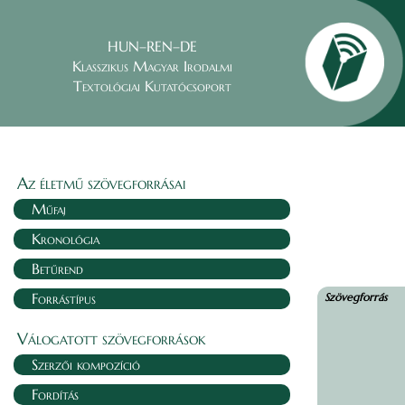
HUN–REN–DE
Klasszikus Magyar Irodalmi
Textológiai Kutatócsoport
Az életmű szövegforrásai
Műfaj
Kronológia
Betűrend
Forrástípus
Szövegforrás
Válogatott szövegforrások
Szerzői kompozíció
Fordítás