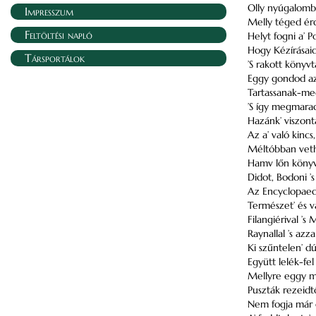
Olly nyúgalomb
Impresszum
Melly téged ér
Feltöltési napló
Helyt fogni a’ P
Hogy Kézírásai
Társportálok
’S rakott könyv
Eggy gondod az
Tartassanak-meg
’S így megmarad
Hazánk’ viszont
Az a’ való kincs
Méltóbban veth
Hamv lőn könyvtá
Didot, Bodoni ’s
Az Encyclopaedi
Természet’ és val
Filangiérival ’
Raynallal ’s azza
Ki szűntelen’ dú
Együtt lelék-fel 
Mellyre eggy m
Puszták rezeidtő
Nem fogja már c