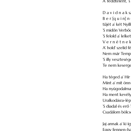
A’ feddtelent, ’
D a v i d n a k
B e r [q u i n] n
tűjét a’ két Nyí
’S midőn Verbő
’S felold a’ lelk
V e r n é t n e 
A’ hold’ szelíd 
Nem már Tempéji
’S illy vesztesé
Te nem keserge
Ha téged a’ Hír
Mint a’ mit ön
Ha nyúgodalmad
Ha ment kevély 
Uralkodásra-lépe
’S diadal és er
Csudálom bölcse
Jaj annak a’ ki í
Eggy fennen-han