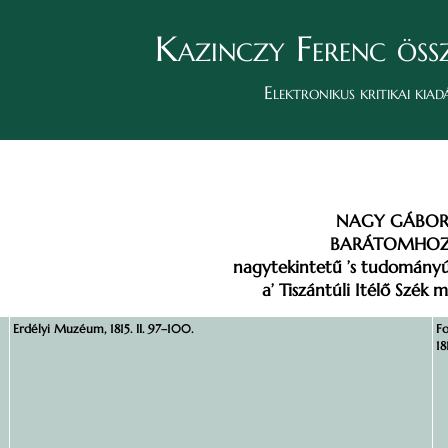
Kazinczy Ferenc öss
Elektronikus kritikai kiad
NAGY GÁBO
BARÁTOMHOZ
nagytekintetű ’s tudomány
a’ Tiszántúli Itélő Szék me
Erdélyi Muzéum, 1815. II. 97–100.
Fo
18