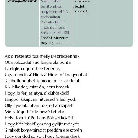
Szövegváltozatok
Nagy Gábor
Folyóirat-
Barátomhoz,
részlet.
nagytekintetű ’s
1814/1815
tudományú
Prókátorhoz a’
Tiszántúli Itélő
Szék mellett. 1811.
Erdélyi Muzéum,
1815. II. 97–100.
Az a’ rettentő tűz melly Debreczennek
Öt nyolczadát vad lángja alá borítá
Földiglen égetett-le téged is,
Ugy mondja a’ Hír, ’s a’ Hír ennél nagyobbat
’S hihetlenebbet is mond, mind azoknak
Kik lelkedet, mint én, nem ismerik:
Hogy, jó férj és atya, a’ dühösködő
Lángból kikapván hitvesed’ ’s leányod’,
Olly nyúgalomban nézted a’ csapást
Melly téged érdemessé tehete
Helyt fogni a’ Porticus Bölcsei között;
Hogy Kézírásaid’ gazdag gyűjteményét
’S rakott könyvtáradat predára eresztvén
Eggy gondod az volt hogy Clienseidnek