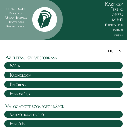
Kazinczy
Ferenc
HUN–REN–DE
összes
Klasszikus
Magyar Irodalmi
művei
Textológiai
Elektronikus
Kutatócsoport
kritikai
kiadás
HU
EN
Az életmű szövegforrásai
Műfaj
Kronológia
Betűrend
Forrástípus
Válogatott szövegforrások
Szerzői kompozíció
Fordítás