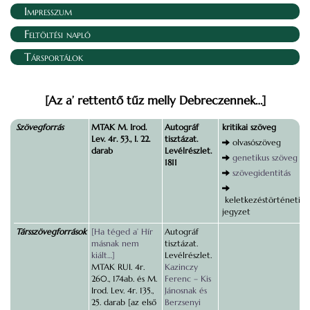
Impresszum
Feltöltési napló
Társportálok
[Az a’ rettentő tűz melly Debreczennek…]
Szövegforrás
MTAK M. Irod.
Autográf
kritikai szöveg
Lev. 4r. 53., I. 22.
tisztázat.
olvasószöveg
darab
Levélrészlet.
genetikus szöveg
1811
szövegidentitás
keletkezéstörténeti
jegyzet
Társszövegforrások
[Ha téged a’ Hír
Autográf
másnak nem
tisztázat.
kiált…]
Levélrészlet.
MTAK RUI. 4r.
Kazinczy
260., 174ab. és M.
Ferenc – Kis
Irod. Lev. 4r. 135.,
Jánosnak és
25. darab [az első
Berzsenyi