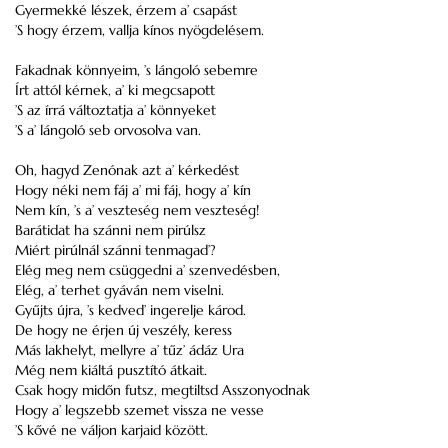
Gyermekké lészek, érzem a’ csapást
’S hogy érzem, vallja kínos nyögdelésem.
Fakadnak könnyeim, ’s lángoló sebemre
Írt attól kérnek, a’ ki megcsapott
’S az írrá változtatja a’ könnyeket
’S a’ lángoló seb orvosolva van.
Oh, hagyd Zenónak azt a’ kérkedést
Hogy néki nem fáj a’ mi fáj, hogy a’ kín
Nem kín, ’s a’ veszteség nem veszteség!
Barátidat ha szánni nem pirúlsz
Miért pirúlnál szánni tenmagad’?
Elég meg nem csüggedni a’ szenvedésben,
Elég, a’ terhet gyáván nem viselni.
Gyűjts újra, ’s kedved’ ingerelje károd.
De hogy ne érjen új veszély, keress
Más lakhelyt, mellyre a’ tűz’ ádáz Ura
Még nem kiáltá pusztító átkait.
Csak hogy midőn futsz, megtiltsd Asszonyodnak
Hogy a’ legszebb szemet vissza ne vesse
’S kővé ne váljon karjaid között.