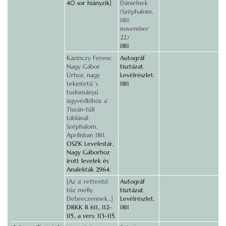
40 sor hiányzik]
Dánielnek
(Széphalom,
1811.
november
22.)
1811
Kazinczy Ferenc
Autográf
Nagy Gábor
tisztázat.
Úrhoz, nagy
Levélrészlet.
tekintetű ’s
1811
tudományú
ügyvédlőhöz a’
Tiszán-túli
táblánál.
Széphalom,
Aprílisban 1811.
OSZK Levelestár,
Nagy Gáborhoz
írott levelek és
Analekták 2964.
[Az a’ rettentő
Autográf
tűz melly
tisztázat.
Debreczennek…]
Levélrészlet.
DRKK R 611., 112–
1811
115., a vers: 113–115.