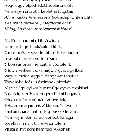
Hogy eggy elposhadott Sophista előtt
Ne merjen arczot ’s keblet áztatgatni?
Ah, a’ midőn Természet ’s Bölcseség
(Unterricht),
Két szent testvérek, meghasonlanak,
Ki fog, ha józan, térni
ennek
feléhez?
Midőn a’ haramia, kit társainak
Nem rettegett bukások eldühít,
’S most még kegyetlenbb tettekre ingerel,
Leséből éjbe-rejtve tör reám,
’S bosszús örömmel sújt, a’ védtelent,
’S fut, ’s vérben úszva hágy, a’ gyáva gyilkos!
Vagy a’ midőn eggy furfang vett tanúkkal
Törvénybe idéz, ’s öseimnek birtokát
A’ szint úgy gyilkos ’s szint úgy gyáva elesküszi,
’S gazság ’s erőszak engem bukni hagynak,
Oh akkor én is némán szenvedek,
Tetszem magamnak a’ kínban, ’s nevelni
Bántóm diadalmát retteg büszke lelkem.
Nem így midőn az ég’ gerjedt haragja
Lövelli rám nyilait, ’s elvészi tőlem
Vissza a’ mit adni nem tud. Akkor én