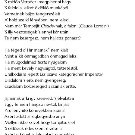
’S midőn Verbőczi megpihenni hágy
’S felold a’ lelket öldöklő munkából
Vernetnek bájos tengerszéleit
A’ hold szelíd fényében, nem leled
Nem már Tempéjit
Claude
-nak, a falon. (Claude Lorrain.)
’S illy veszteségek ’s ennyi kár után
Te nem kesergesz, nem hallatsz panaszt?
Ha téged a’ Hír másnak
*
nem kiált
Mint a’ kit önmagadban önmagad lelsz,
Ha nyúgodalmad
tiszta
nyúgalom
Ha ment kevély nagyságtól, tettetéstől,
Uralkodásra lépett Ész’ szava kategorischer Imperativ
Diadalom ’s erő, nem gyengeség:
Csudálom bölcseséged ’s szánlak értte.
Jaj annak a’ ki így szenved, ’s elvakítva
Eggy fennen hangzó névtől, kínjait
Pirúl enyhítő könnyekben kisírni!
Azért adott a’ legkegyesbb anya
Mellyeinkbe szívet hogy tompítsuk-el
’S öldössük édes szent érzéseit?
Azért e könyt a’ felgyuladt szemekbe