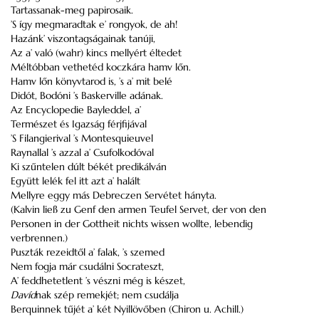
Tartassanak-meg papirosaik.
’S így megmaradtak e’ rongyok, de ah!
Hazánk’ viszontagságainak tanúji,
Az a’ való (wahr) kincs mellyért éltedet
Méltóbban vethetéd koczkára hamv lőn.
Hamv lőn könyvtarod is, ’s a’ mit belé
Didót, Bodóni ’s Baskerville adának.
Az Encyclopedie Bayleddel, a’
Természet és Igazság férjfijával
’S Filangierival ’s Montesquieuvel
Raynallal ’s azzal a’ Csufolkodóval
Ki szűntelen dúlt békét predikálván
Együtt lelék fel itt azt a’ halált
Mellyre eggy más Debreczen Servétet hányta.
(Kalvin ließ zu Genf den armen Teufel Servet, der von den
Personen in der Gottheit nichts wissen wollte, lebendig
verbrennen.)
Puszták rezeidtől a’ falak, ’s szemed
Nem fogja már csudálni Socrateszt,
A’ feddhetetlent ’s vészni még is készet,
Davíd
nak szép remekjét; nem csudálja
Berquinnek tűjét a’ két Nyillövőben (Chiron u. Achill.)