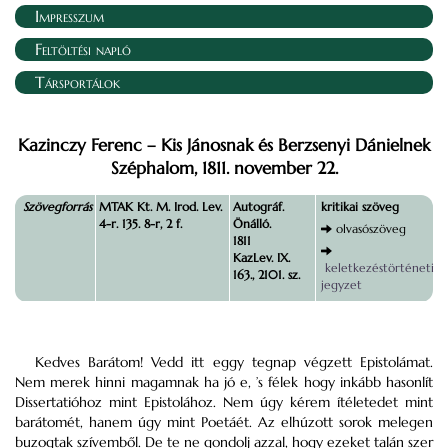
Impresszum
Feltöltési napló
Társportálok
Kazinczy Ferenc – Kis Jánosnak és Berzsenyi Dánielnek
Széphalom, 1811. november 22.
Szövegforrás
MTAK Kt. M. Irod. Lev.
Autográf.
kritikai szöveg
4-r. 135. 8-r, 2 f.
Önálló.
olvasószöveg
1811
KazLev. IX.
keletkezéstörténeti
163., 2101. sz.
jegyzet
Kedves Barátom! Vedd itt eggy tegnap végzett Epistolámat.
Nem merek hinni magamnak ha jó e, ’s félek hogy inkább hasonlít
Dissertatióhoz mint Epistolához. Nem úgy kérem ítéletedet mint
barátomét, hanem úgy mint Poetáét. Az elhúzott sorok melegen
buzogtak szívemből. De te ne gondolj azzal, hogy ezeket talán szer