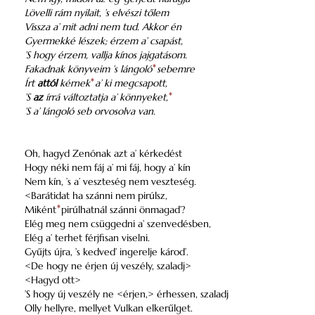
Lövelli rám nyilait, ’s elvészi tőlem
Vissza a’ mit adni nem tud. Akkor én
Gyermekké lészek; érzem a’ csapást,
’S hogy érzem, vallja kínos jajgatásom.
Fakadnak könyveim ’s lángoló
*
sebemre
Írt
attól
kérnek
*
a’ ki megcsapott,
’S
az
írrá változtatja a’ könnyeket,
*
’S a’ lángoló seb orvosolva van.
Oh, hagyd Zenónak azt a’ kérkedést
Hogy néki nem fáj a’ mi fáj, hogy a’ kín
Nem kín, ’s a’ veszteség nem veszteség.
<Barátidat ha szánni nem pirúlsz,
Miként
*
pirúlhatnál szánni önmagad’?
Elég meg nem csüggedni a’ szenvedésben,
Elég a’ terhet férjfisan viselni.
Gyűjts újra, ’s kedved’ ingerelje károd’.
<De hogy ne érjen új veszély, szaladj>
<Hagyd ott>
’S hogy új veszély ne <érjen,> érhessen, szaladj
Olly hellyre, mellyet Vulkan elkerűlget.