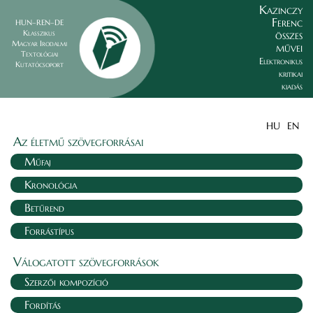
Kazinczy
Ferenc
HUN–REN–DE
összes
Klasszikus
Magyar Irodalmi
művei
Textológiai
Elektronikus
Kutatócsoport
kritikai
kiadás
HU
EN
Az életmű szövegforrásai
Műfaj
Kronológia
Betűrend
Forrástípus
Válogatott szövegforrások
Szerzői kompozíció
Fordítás