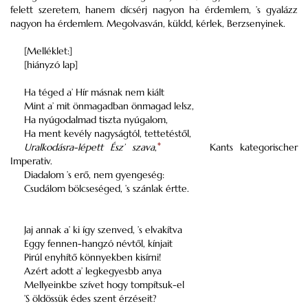
felett szeretem, hanem dícsérj nagyon ha érdemlem, ’s gyalázz
nagyon ha érdemlem. Megolvasván, küldd, kérlek, Berzsenyinek.
[Melléklet:]
[hiányzó lap]
Ha téged a’ Hír másnak nem kiált
Mint a’ mit önmagadban önmagad lelsz,
Ha nyúgodalmad tiszta nyúgalom,
Ha ment kevély nagyságtól, tettetéstől,
Uralkodásra-lépett Ész’ szava
,
*
Kants kategorischer
Imperativ.
Diadalom ’s erő, nem gyengeség:
Csudálom bölcseséged, ’s szánlak értte.
Jaj annak a’ ki így szenved, ’s elvakítva
Eggy fennen-hangzó névtől, kínjait
Pirúl enyhítő könnyekben kisírni!
Azért adott a’ legkegyesbb anya
Mellyeinkbe szívet hogy tompítsuk-el
’S öldössük édes szent érzéseit?