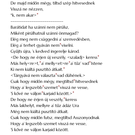
De majd midőn mégy, tiltsd szép hitvesednek
Visszá ne nézzen,
*k, nem akar>
*
–––––––––––––––––––––––––
Barátidat ha szánni nem pirúlsz,
Miként pirúlhatnál szánni önmagad’?
Elég meg nem csüggedni a’ szenvedésben,
Elég a’ terhet gyáván nem
*
viselni.
Gyűjts újra, ’s kedved ingerelje károd.
<De hogy ne érjen új veszély, <szaladj> keress
*
Más hely<re>t,
*
a’ melly<et>re
*
a’ tűz’ vad
*
Istene
Ki nem kiáltá pusztító átkait.
*
<Tárgyává nem választa
*
vad dühének.>
Csak hogy midőn mégy, megtiltsd
*
hitvesednek
Hogy a’ legszebb
*
szemet
*
visszá ne vesse,
’S kővé ne váljon
*
karjaid között.>
*
De hogy ne érjen új veszély,
*
keress
Más lakhelyt, mellyre a’ tűz ádáz Ura
Még nem kiáltá pusztító átkait.
Csak hogy midőn futsz, megtiltsd Asszonyodnak
Hogy a’ legszebb szemet visszá ne vesse,
’S kővé ne váljon karjaid között.