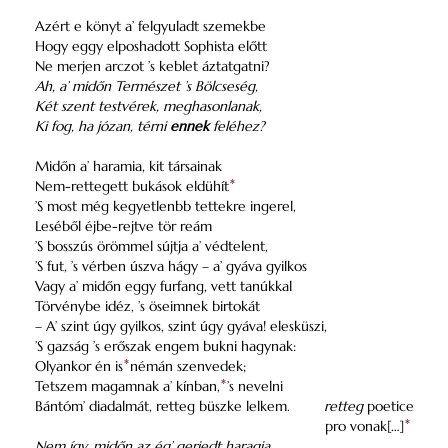
Azért e könyt a’ felgyuladt szemekbe
Hogy eggy elposhadott Sophista előtt
Ne merjen arczot ’s keblet áztatgatni?
Ah, a’ midőn Természet ’s Bölcseség,
Két szent testvérek, meghasonlanak,
Ki fog, ha józan, térni
ennek
feléhez?
Midőn a’ haramia, kit társainak
Nem-rettegett bukások eldühít
*
’S most még kegyetlenbb tettekre ingerel,
Leséből éjbe-rejtve tör reám
’S bosszús örömmel sújtja a’ védtelent,
’S fut, ’s vérben úszva hágy – a’ gyáva gyilkos
Vagy a’ midőn eggy furfang, vett tanúkkal
Törvénybe idéz, ’s öseimnek birtokát
– A’ szint úgy gyilkos, szint úgy gyáva! elesküszi,
’S gazság ’s erőszak engem bukni hagynak:
Olyankor én is
*
némán szenvedek;
Tetszem magamnak a’ kínban,
*
’s nevelni
Bántóm’ diadalmát, retteg büszke lelkem.
retteg
poetice
pro vonak[…]
*
Nem így, midőn az ég’ gerjedt haragja