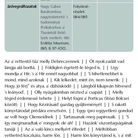
Szövegváltozatok
Nagy Gábor
Folyóirat-
Barátomhoz,
részlet.
nagytekintetű ’s
1814/1815
tudományú
Prókátorhoz a’
Tiszántúli Itélő
Szék mellett. 1811.
Erdélyi Muzéum,
1815. II. 97–100.
Az a’ rettentő tűz melly Debreczennek ❘❘ Öt nyolczadát vad
lángja alá borítá, ❘❘ Földiglen égetett-le téged is, ❘❘ Ugy
mondja a’ Hír; ’s a’ Hír ennél nagyobbat ❘❘ ’S hihetlenebbet is
mond, mind azoknak ❘❘ Kik lelkedet, mint én, nem ismerik: ❘❘
Hogy, jó férj
*
és atya, a’ dühösködő ❘❘ Lángból kikapván hitvesed’
’s leányod’, ❘❘ Olly nyúgalomban nézted a’ csapást ❘❘ Melly
téged érdemessé tehete ❘❘ Helyt fogni a’ Porticus (Stóa) Bölcsei
között; ❘❘ Hogy Kézírásaid’ gazdag gyűjteményét ❘❘ S rakott
könyvtárodat prédára eresztvén, ❘❘ Eggy (pro eggyetlen) gondod
az volt hogy Clienseidnek ❘❘ Tartassanak-meg papirosaik. ❘❘ 'S
így megmaradtak e’ rongyok: de ah! ❘❘ Hazánk’ viszontagságainak
tanúji ❘❘ Az a’ való kincs mellyért éltedet ❘❘ Méltóbban
vethetéd koczkára, hamv lön. ❘❘ Hamv lön könyvtárod is, ’s a’ mit