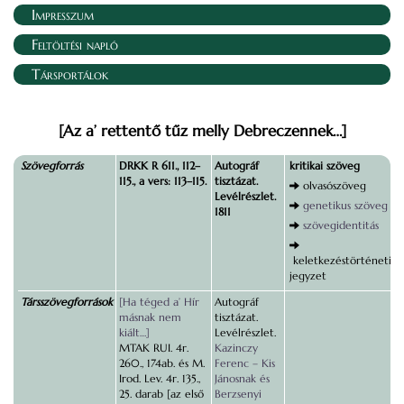
Impresszum
Feltöltési napló
Társportálok
[Az a’ rettentő tűz melly Debreczennek…]
Szövegforrás
DRKK R 611., 112–
Autográf
kritikai szöveg
115., a vers: 113–115.
tisztázat.
olvasószöveg
Levélrészlet.
genetikus szöveg
1811
szövegidentitás
keletkezéstörténeti
jegyzet
Társszövegforrások
[Ha téged a’ Hír
Autográf
másnak nem
tisztázat.
kiált…]
Levélrészlet.
MTAK RUI. 4r.
Kazinczy
260., 174ab. és M.
Ferenc – Kis
Irod. Lev. 4r. 135.,
Jánosnak és
25. darab [az első
Berzsenyi