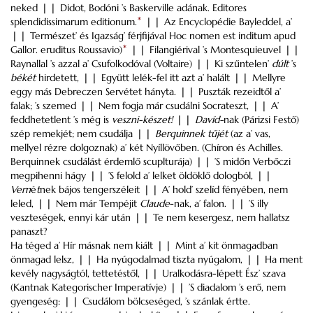
neked ❘❘ Didot, Bodóni ’s Baskerville adának. Editores
splendidissimarum editionum.
*
❘❘ Az Encyclopédie Bayleddel, a’
❘❘ Természet’ és Igazság’ férjfijával Hoc nomen est inditum apud
Gallor. eruditus Roussavio)
*
❘❘ Filangiérival ’s Montesquieuvel ❘❘
Raynallal ’s azzal a’ Csufolkodóval (Voltaire) ❘❘ Ki szűntelen’
dúlt
’s
békét
hirdetett, ❘❘ Együtt lelék-fel itt azt a’ halált ❘❘ Mellyre
eggy más Debreczen Servétet hányta. ❘❘ Puszták rezeidtől a’
falak; ’s szemed ❘❘ Nem fogja már csudálni Socrateszt, ❘❘ A’
feddhetetlent ’s még is
veszni-készet!
❘❘
Davíd-
nak (Párizsi Festő)
szép remekjét; nem csudálja ❘❘
Berquinnek tűjét
(az a’ vas,
mellyel rézre dolgoznak) a’ két Nyíllövőben. (Chíron és Achilles.
Berquinnek csudálást érdemlő scuplturája) ❘❘ ’S midőn Verbőczi
megpihenni hágy ❘❘ ’S felold a’ lelket öldöklő dologból, ❘❘
Vern
é
t
nek bájos tengerszéleit ❘❘ A’ hold’ szelíd fényében, nem
leled, ❘❘ Nem már Tempéjit
Claude
-nak, a’ falon. ❘❘ ’S illy
veszteségek, ennyi kár után ❘❘ Te nem kesergesz, nem hallatsz
panaszt?
Ha téged a’ Hír másnak nem kiált ❘❘ Mint a’ kit önmagadban
önmagad lelsz, ❘❘ Ha nyúgodalmad tiszta nyúgalom, ❘❘ Ha ment
kevély nagyságtól, tettetéstől, ❘❘ Uralkodásra-lépett Ész’ szava
(Kantnak Kategorischer Imperatívje) ❘❘ ’S diadalom ’s erő, nem
gyengeség: ❘❘ Csudálom bölcseséged, ’s szánlak értte.