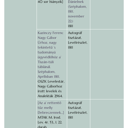
40 sor hiányzik]
Dánielnek
(Széphalom,
1811.
november
22.)
1811
Kazinczy Ferenc
Autográf
Nagy Gábor
tisztázat.
Úrhoz, nagy
Levélrészlet.
tekintetű ’s
1811
tudományú
ügyvédlőhöz a’
Tiszán-túli
táblánál.
Széphalom,
Aprílisban 1811.
OSZK Levelestár,
Nagy Gáborhoz
írott levelek és
Analekták 2964.
[Az a’ rettentő
Autográf
tűz melly
tisztázat.
Debreczennek…]
Levélrészlet.
MTAK M. Irod.
1811
Lev. 4r. 53., I. 22.
darab