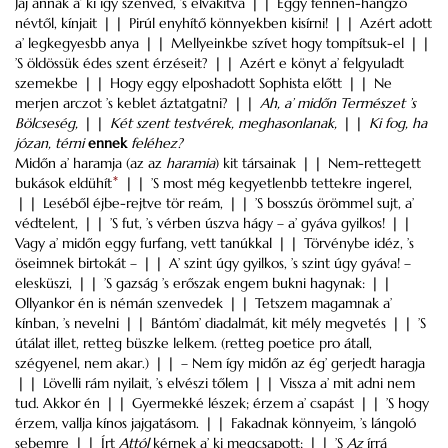
Jaj annak a’ ki így szenved, ’s elvakítva ❘❘ Eggy fennen-hangzó
névtől, kínjait ❘❘ Pirúl enyhítő könnyekben kisírni! ❘❘ Azért adott
a’ legkegyesbb anya ❘❘ Mellyeinkbe szívet hogy tompítsuk-el ❘❘
’S öldössük édes szent érzéseit? ❘❘ Azért e könyt a’ felgyuladt
szemekbe ❘❘ Hogy eggy elposhadott Sophista előtt ❘❘ Ne
merjen arczot ’s keblet áztatgatni? ❘❘
Ah, a’ midőn Természet ’s
Bölcseség,
❘❘
Két szent testvérek, meghasonlanak,
❘❘
Ki fog, ha
józan, térni
ennek
feléhez?
Midőn a’ haramja (az az
haramia
) kit társainak ❘❘ Nem-rettegett
bukások eldühít
*
❘❘ ’S most még kegyetlenbb tettekre ingerel,
❘❘ Leséből éjbe-rejtve tör reám, ❘❘ ’S bosszús örömmel sujt, a’
védtelent, ❘❘ ’S fut, ’s vérben úszva hágy – a’ gyáva gyilkos! ❘❘
Vagy a’ midőn eggy furfang, vett tanúkkal ❘❘ Törvénybe idéz, ’s
öseimnek birtokát – ❘❘ A’ szint úgy gyilkos, ’s szint úgy gyáva! –
elesküszi, ❘❘ ’S gazság ’s erőszak engem bukni hagynak: ❘❘
Ollyankor én is némán szenvedek ❘❘ Tetszem magamnak a’
kínban, ’s nevelni ❘❘ Bántóm’ diadalmát, kit mély megvetés ❘❘ ’S
útálat illet, retteg büszke lelkem. (retteg poetice pro átall,
szégyenel, nem akar.) ❘❘ – Nem így midőn az ég’ gerjedt haragja
❘❘ Lövelli rám nyilait, ’s elvészi tőlem ❘❘ Vissza a’ mit adni nem
tud. Akkor én ❘❘ Gyermekké lészek; érzem a’ csapást ❘❘ ’S hogy
érzem, vallja kínos jajgatásom. ❘❘ Fakadnak könnyeim, ’s lángoló
sebemre ❘❘ Írt
Attól
kérnek a’ ki megcsapott; ❘❘ ’S
Az
írrá