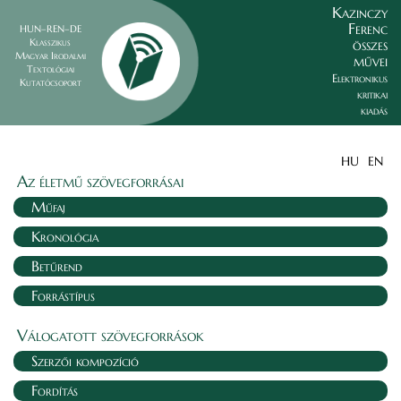
Kazinczy
Ferenc
HUN–REN–DE
összes
Klasszikus
Magyar Irodalmi
művei
Textológiai
Elektronikus
Kutatócsoport
kritikai
kiadás
HU
EN
Az életmű szövegforrásai
Műfaj
Kronológia
Betűrend
Forrástípus
Válogatott szövegforrások
Szerzői kompozíció
Fordítás