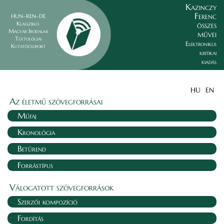
Kazinczy
Ferenc
HUN–REN–DE
összes
Klasszikus
Magyar Irodalmi
művei
Textológiai
Elektronikus
Kutatócsoport
kritikai
kiadás
HU
EN
Az életmű szövegforrásai
Műfaj
Kronológia
Betűrend
Forrástípus
Válogatott szövegforrások
Szerzői kompozíció
Fordítás