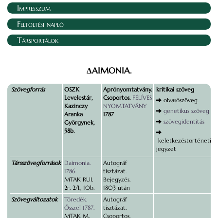
Impresszum
Feltöltési napló
Társportálok
ΔAIMONIA.
Szövegforrás
OSZK
Aprónyomtatvány.
kritikai szöveg
Levelestár,
Csoportos.
FÉLÍVES
olvasószöveg
Kazinczy
NYOMTATVÁNY
genetikus szöveg
Aranka
1787
szövegidentitás
Györgynek,
58b.
keletkezéstörténeti
jegyzet
Társszövegforrások
Daimonia.
Autográf
1786.
tisztázat.
MTAK RUI.
Bejegyzés.
2r. 2/I., 10b.
1803 után
Szövegváltozatok
Töredék.
Autográf
Ősszel 1787.
tisztázat.
MTAK M.
Csoportos.