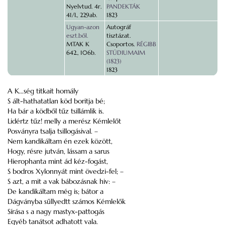
Nyelvtud. 4r.
PANDEKTÁK
41/I., 229ab.
1823
Ugyan-azon
Autográf
eszt.ből.
tisztázat.
MTAK K
Csoportos.
RÉGIBB
642., 106b.
STÚDIUMAIM
(1823)
1823
A K…ség titkait homály
S ált-hathatatlan köd boritja bé;
Ha bár a ködből tűz tsillámlik is.
Lidértz tűz! melly a merész Kémlelőt
Posványra tsalja tsillogásival. –
Nem kandikáltam én ezek között,
Hogy, résre jutván, lássam a sarus
Hierophanta mint ád kéz-fogást,
S bodros Xylonnyát mint övedzi-fel; –
S azt, a mit a vak bábozásnak hiv: –
De kandikáltam még is; bátor a
Dágványba sűllyedtt számos Kémlelők
Sírása s a nagy mastyx-pattogás
Egyéb tanátsot adhatott vala.