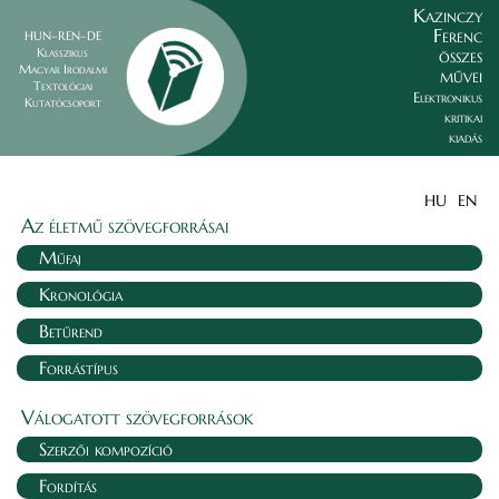
Kazinczy
Ferenc
HUN–REN–DE
összes
Klasszikus
Magyar Irodalmi
művei
Textológiai
Elektronikus
Kutatócsoport
kritikai
kiadás
HU
EN
Az életmű szövegforrásai
Műfaj
Kronológia
Betűrend
Forrástípus
Válogatott szövegforrások
Szerzői kompozíció
Fordítás