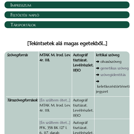
Impresszum
Feltöltési napló
Társportálok
[Tekintsetek alá magas egetekből…]
Szövegforrás
MTAK M. Irod. Lev.
Autográf
kritikai szöveg
4r. 118.
tisztázat.
olvasószöveg
Levélrészlet.
genetikus szöveg
1830
szövegidentitás
keletkezéstörténeti
jegyzet
Társszövegforrások
[Én szűltem őtet…]
Autográf
MTAK M. Irod. Lev.
tisztázat.
4r. 118.
Levélrészlet.
1830
[Én szűltem őtet…]
Autográf
PFK, 358 BK 127 I.
tisztázat.
6., 117. darab
Levélrészlet.