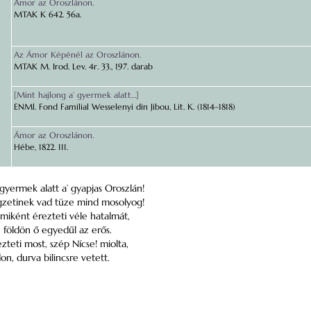
Ámor az Oroszlánon.
MTAK K 642. 56a.
Az Ámor Képénél az Oroszlánon.
MTAK M. Irod. Lev. 4r. 33., 197. darab
[Mint hajlong a’ gyermek alatt…]
ENMl. Fond Familial Wesselenyi din Jibou, Lit. K. (1814–1818)
Ámor az Oroszlánon.
Hébe, 1822. 111.
 gyermek alatt a’ gyapjas Oroszlán!
engzetinek vad tüze mind mosolyog!
 miként érezteti véle hatalmát,
 földön ő egyedűl az erős.
zteti most, szép Nícse! miolta,
on, durva bilincsre vetett.