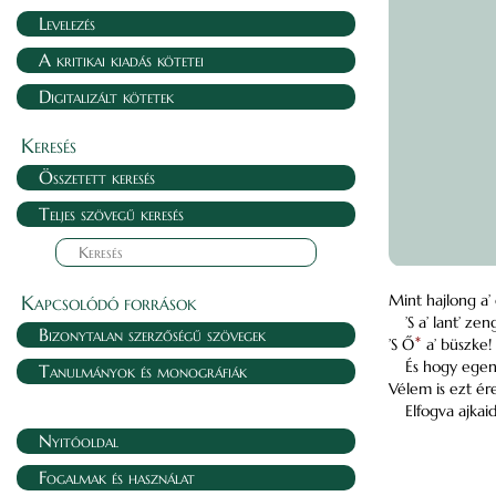
Levelezés
A kritikai kiadás kötetei
Digitalizált kötetek
Keresés
Összetett keresés
Teljes szövegű keresés
Kapcsolódó források
Mint hajlong a’
’S a’ lant’ z
Bizonytalan szerzőségű szövegek
’S Ő
*
a’ büszke!
És hogy egen
Tanulmányok és monográfiák
Vélem is ezt ére
Elfogva ajkaid
Nyitóoldal
Fogalmak és használat