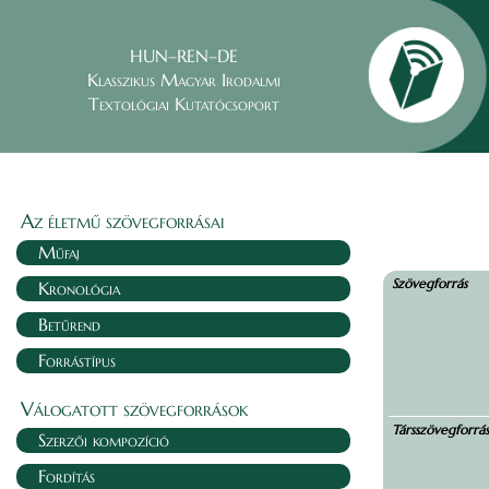
HUN–REN–DE
Klasszikus Magyar Irodalmi
Textológiai Kutatócsoport
Az életmű szövegforrásai
Műfaj
Szövegforrás
Kronológia
Betűrend
Forrástípus
Válogatott szövegforrások
Társszövegforrá
Szerzői kompozíció
Fordítás