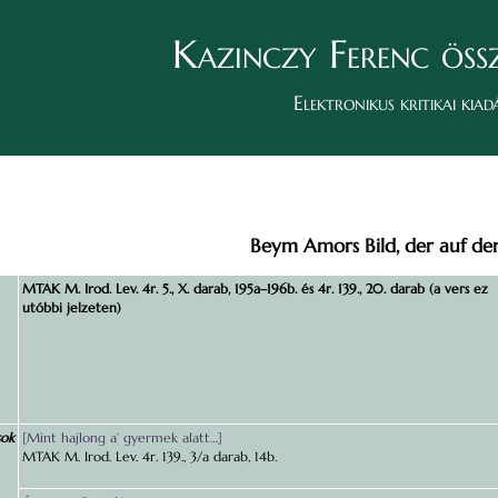
Kazinczy Ferenc öss
Elektronikus kritikai kiad
Beym Amors Bild, der auf den
MTAK M. Irod. Lev. 4r. 5., X. darab, 195a–196b. és 4r. 139., 20. darab (a vers ez
utóbbi jelzeten)
sok
[Mint hajlong a’ gyermek alatt…]
MTAK M. Irod. Lev. 4r. 139., 3/a darab, 14b.