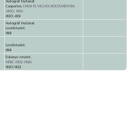
Autográf tisztázat.
Csoportos.
LYRAI ÉS VEGYES KÖLTEMÉNYEK.
(1830, 1831)
1830–1831
Autográf tisztázat.
Levélrészlet.
1818
Levélrészlet.
1818
Évkönyv-részlet.
HÉBE (1822–1826)
1820/1822