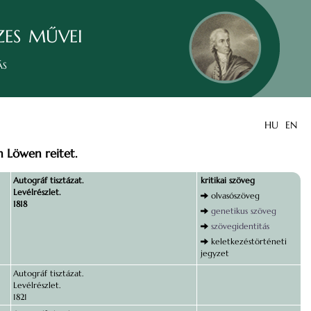
zes művei
ás
HU
EN
 Löwen reitet.
Autográf tisztázat.
kritikai szöveg
Levélrészlet.
olvasószöveg
1818
genetikus szöveg
szövegidentitás
keletkezéstörténeti
jegyzet
Autográf tisztázat.
Levélrészlet.
1821