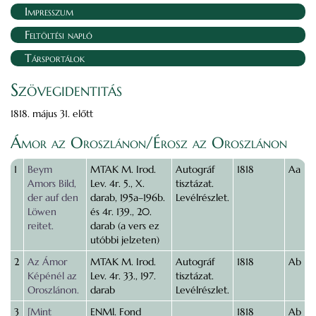
Impresszum
Feltöltési napló
Társportálok
Szövegidentitás
1818. május 31. előtt
Ámor az Oroszlánon/Érosz az Oroszlánon
1
Beym
MTAK M. Irod.
Autográf
1818
Aa
Amors Bild,
Lev. 4r. 5., X.
tisztázat.
der auf den
darab, 195a–196b.
Levélrészlet.
Löwen
és 4r. 139., 20.
reitet.
darab (a vers ez
utóbbi jelzeten)
2
Az Ámor
MTAK M. Irod.
Autográf
1818
Ab
Képénél az
Lev. 4r. 33., 197.
tisztázat.
Oroszlánon.
darab
Levélrészlet.
3
[Mint
ENMl. Fond
1818
Ab