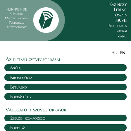
Kazinczy
Ferenc
HUN–REN–DE
összes
Klasszikus
Magyar Irodalmi
művei
Textológiai
Elektronikus
Kutatócsoport
kritikai
kiadás
HU
EN
Az életmű szövegforrásai
Műfaj
Kronológia
Betűrend
Forrástípus
Válogatott szövegforrások
Szerzői kompozíció
Fordítás