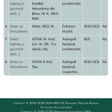
hajlong a’
Familial
Levélrészlet.
gyermek
Wesselenyi din
alatt…]
Jibou, Lit. K. (1814–
1818)
4
Ámor az
Hébe, 1822. 111.
Évkönyv-
1820/1822
Ab
Oroszlánon.
részlet.
5
[Mint
MTAK M. Irod.
Autográf
1821
Ab
hajlong a’
Lev. 4r. 139., 3/a
tisztázat.
gyermek
darab, 14b.
Levélrészlet.
alatt…]
6
Ámor az
MTAK K 642.
Autográf
1830–1831
Ab
Oroszlánon.
56a.
tisztázat.
Csoportos.
Copyright © 2016-2026 HUN–REN–DE Klasszikus Magyar Irodalmi
Textológiai Kutatócsoport
Copyright © 2016-2026 Debreceni Egyetemi Kiadó (DOI: