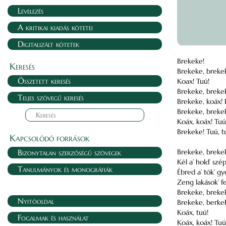
Levelezés
A kritikai kiadás kötetei
Digitalizált kötetek
Brekeke!
Keresés
Brekeke, breke
Összetett keresés
Koax! Tuú!
Brekeke, breke
Teljes szövegű keresés
Brekeke, koáx! 
Brekeke, breke
Koáx, koáx! Tuú
Brekeke! Tuú, t
Kapcsolódó források
Bizonytalan szerzőségű szövegek
Brekeke, breke
Kél a’ hold’ szé
Tanulmányok és monográfiák
Ébred a’ tók’ g
Zeng lakások’ f
Brekeke, breke
Nyitóoldal
Brekeke, berke
Koáx, tuú!
Fogalmak és használat
Koáx, koáx! Tuú