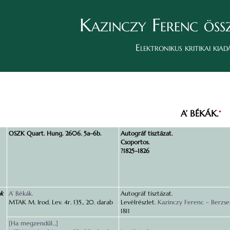
Kazinczy Ferenc öss
Elektronikus kritikai kiad
A’ BÉKÁK.
*
OSZK Quart. Hung. 2606. 5a–6b.
Autográf tisztázat.
Csoportos.
?1825–1826
ok
A’ Békák.
Autográf tisztázat.
MTAK M. Irod. Lev. 4r. 135., 20. darab
Levélrészlet.
Kazinczy Ferenc – Berzsen
1811
[Ha megzendűl…]