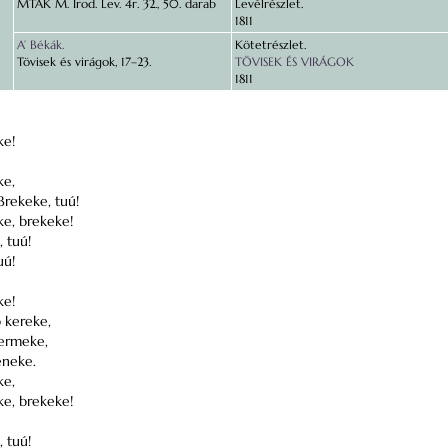
MTAK M. Irod. Lev. 4r. 32., 50. darab
Levélrészlet.
1811
A’ Békák.
Kötetrészlet.
Tövisek és virágok, 17–23.
TÖVISEK ÉS VIRÁGOK
1811
ke!
ke,
Brekeke, tuú!
ke, brekeke!
, tuú!
uú!
ke!
p kereke,
yermeke,
eneke.
ke,
ke, brekeke!
, tuú!