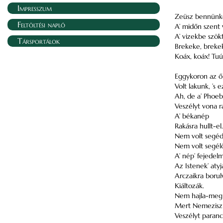
Impresszum
Zeüsz bennünke
Feltöltési napló
A’ midőn szent
A’ vizekbe szök
Társportálok
Brekeke, breke
Koáx, koáx! Tuú
Eggykoron az ő
Volt lakunk, ’s 
Ah, de a’ Phoe
Veszélyt vona r
A’ békanép
Rakásra hullt-el.
Nem volt segéd
Nem volt segél
A’ nép’ fejedel
Az Istenek’ atyj
Arczaikra borul
Kiáltozák.
Nem hajla-meg
Mert Nemezisz
Veszélyt paranc