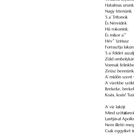
Hatalmas urunk
Nagy Istenünk.
’S a’ Trítonok
És Néreídek
Hű rokonink.
És mikor a’
*
Hév
*
Szíriusz
Forrasztja lakun
’S a’ földet aszal
Zöld ombolykár
Vonnak felinkbe
Zeüsz bennünke
A’ midőn szent
A’ vizekbe szök
Brekeke, breke
Koáx, koáx! Tuú
A’ víz lakóji
Mind szót
a
lano
Lantjával Apoll
Nem illeté-me
Csak eggyiket is