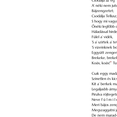
Csodálja az ég
A’ néki nem jut
Bájzengzetet;
Csodálja Tellusz
S hogy mi vagy
Őnéki legfőbb d
Háladással hirde
Fülel a’ vidék,
’S a’ szirtek a’ t
’S vizeinknek bo
Eggyütt zengen
Brekeke, breke
Koáx, koáx!
*
Tu
Csak eggy madá
Szinetlen és kics
Kit a’ berkek 
Legaljasbb árny
Pirulva röjteget
Neve f ü l m i l 
Meri bájos zen
Megszaggatni jaj
De nem marad-