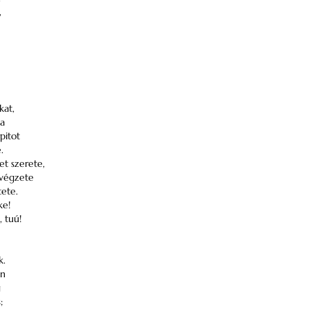
,
kat,
ja
pitot
.
t szerete,
 végzete
tete.
ke!
, tuú!
k.
on
g
;