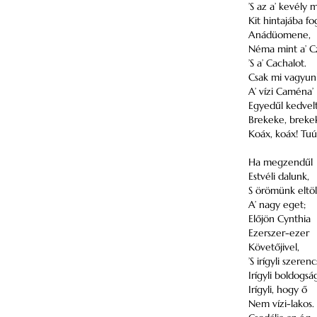
’S az a’ kevély 
Kit hintajába fo
Anádüomene,
Néma mint a’ C
’S a’ Cachalot.
Csak mi vagyun
A’ vízi Caména’
Egyedűl kedvelt 
Brekeke, breke
Koáx, koáx! Tuú
Ha megzendűl
Estvéli dalunk,
S örömünk eltöl
A’ nagy eget;
Előjön Cynthia
Ezerszer-ezer
Követőjivel,
’S irígyli szerenc
Irígyli boldogsá
Irígyli, hogy ő
Nem vízi-lakos.