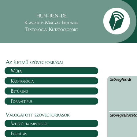
HUN–REN–DE
Klasszikus Magyar Irodalmi
Textológiai Kutatócsoport
Az életmű szövegforrásai
Műfaj
Szövegforrás
Kronológia
Betűrend
Forrástípus
Válogatott szövegforrások
Szövegváltozat
Szerzői kompozíció
Fordítás