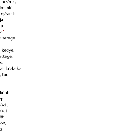
encsénk’,
lmunk’,
gásunk’.
ja
zú
k,
*
k serege
’ kegye,
ettege,
ge.
ke, brekeke!
, tuú!
ékünk
ép
köztt
nket
tt.
on,
sz
,