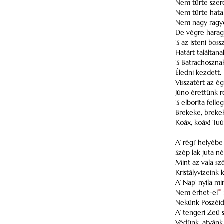
Nem tűrte szer
Nem tűrte hata
Nem nagy ragyo
De végre harag
’S az isteni boss
Határt találtana
’S Batrachoszna
Éledni kezdett.
Visszatért az ég
Júno érettünk r
’S elboríta felle
Brekeke, breke
Koáx, koáx! Tuú
A’ régi’ helyébe
Szép lak juta n
Mint az vala sz
Kristályvizeink 
A’ Nap’ nyila mi
Nem érhet-el
*
i
Nekünk Poszéid
A’ tengeri Zeü 
Védünk, atyánk