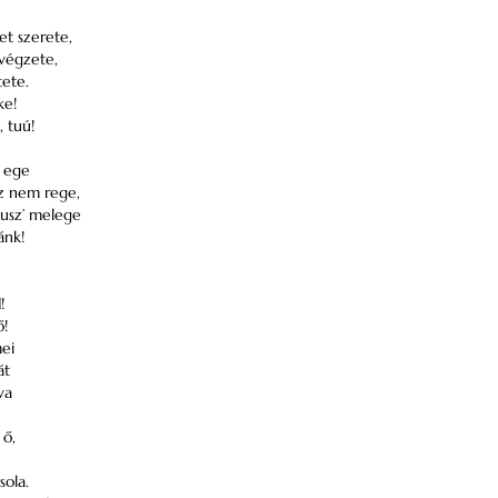
t szerete,
 végzete,
tete.
ke!
, tuú!
 ege
ez nem rege,
busz’ melege
ánk!
!
ő!
mei
át
va
 ő,
sola.