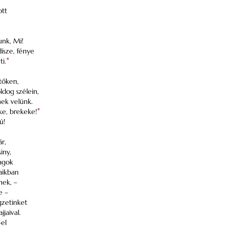
ott
,
unk, Mi!
ísze, fénye
ti.
*
etőken,
ldog szélein,
ek velünk.
ke, brekeke!
*
ú!
r,
iny,
magok
aikban
nek, –
e –
gzetinket
jaival.
el