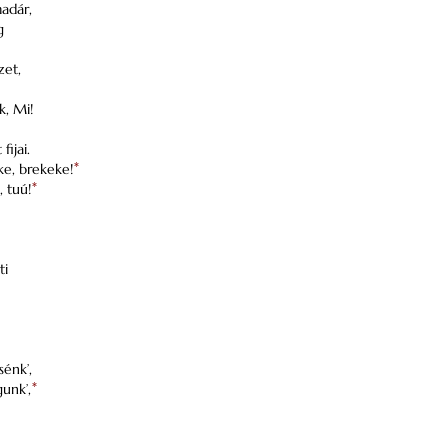
madár,
g
zet,
k, Mi!
fijai.
ke, brekeke!
*
, tuú!
*
ti
sénk’,
gunk’,
*