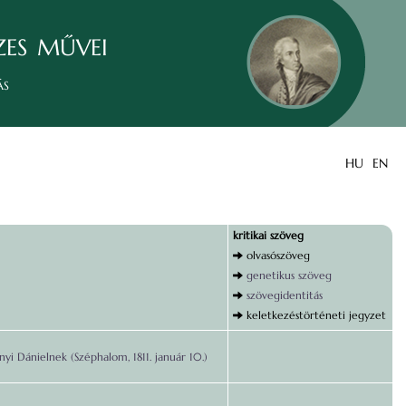
zes művei
ás
HU
EN
kritikai szöveg
olvasószöveg
genetikus szöveg
szövegidentitás
keletkezéstörténeti jegyzet
yi Dánielnek (Széphalom, 1811. január 10.)