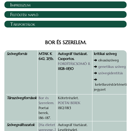
Impresszum
Feltöltési napló
Társportálok
BOR ÉS SZERELEM.
Szövegforrás
MTAK K
Autográf tisztázat.
kritikai szöveg
642. 215b.
Csoportos.
olvasószöveg
FORDÍTÁSCSOMÓ II.
genetikus szöveg
1828–1830
szövegidentitás
keletkezéstörténeti
jegyzet
Társszövegforrások
Bor és
Kötetrészlet.
Szerelem.
POETAI BEREK
Poetai
1812/1813
berek,
186–187.
Szövegváltozatok
[Ha életet
Autográf tisztázat.
szerezne...]
Levélrészlet.