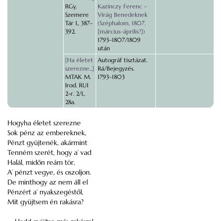
RGy,
Kazinczy Ferenc –
Szemere
Virág Benedeknek
Tár I., 387–
(Széphalom, 1807.
392.
[március–április?])
1793–1807/1809
után
[Ha életet
Autográf tisztázat.
szerezne...]
Rá/Bejegyzés.
MTAK M.
1793–1803
Irod. RUI
2-r. 2/I.,
28a.
Hogyha életet szerezne
Sok pénz az embereknek,
Pénzt gyüjtenék, akármint
Tenném szerét, hogy a’ vad
Halál, midőn reám tör,
A’ pénzt vegye, és oszoljon.
De minthogy az nem áll el
Pénzért a’ nyakszegéstől,
Mit gyüjtsem én rakásra?