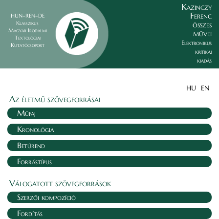
Kazinczy
Ferenc
HUN–REN–DE
összes
Klasszikus
Magyar Irodalmi
művei
Textológiai
Elektronikus
Kutatócsoport
kritikai
kiadás
HU
EN
Az életmű szövegforrásai
Műfaj
Kronológia
Betűrend
Forrástípus
Válogatott szövegforrások
Szerzői kompozíció
Fordítás