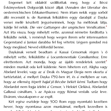
Engemet két oldalról szóllítottak meg, hogy a’ Bécsi
Évkönyveknek Dolgozójik közzé álljak (Annalen der Literatur des
oesterreichischen Erbkaiserthumes). Nem írtam nekik eggy sorból
álló recensiót is: de Ruminak felküldém eggy darabját a’ Dayka
versei mellé készített Jegyzéseimnek, hogy ha méltónak látja,
küldje fel nékik:
Die vier Gattungen der ungrischen Versification.
*
Azt írta vissza, hogy mihelytt vette, azonnal németre fordította ’s
felküldte nekik, ’s reményli hogy wegen ihrem sehr interessanten
Gegenstand a’ Juniusi darabba fel fog vétetni. Légyen gondod reá
hogy meglássd. Neved előfordúl benne.
Daykának verseit beadtam a’ Kassai Censornak régen ’s ő
mihelytt vette, felküldötte a’ Locumtenentiale Consiliumhoz. Erre
elrettentem. Azt mondja, hogy az újabb rendeletek szerint
*
minden munkát oda kell küldenie. Nem hihetem ezt. Aligha vagy
Abelard levelei, vagy az a’ Deák és Magyar Elegia nem okozta a’
tartóztatást, a’ mellyet Dayka 1792-ben írt, és a’ mellyben az van,
hogy az ellenség
tépett hajjal jő Bécsbe békét kérni.
Tudtam hogy
Abelardot nem fogja ízlelni a’ Censor, ’s Heloízt Cleliává, Abelardot
Gallussá csináltam, ’s az Apácza eggy Római vestalis szűz leve.
Elvárom, visszakapom e az explt.
Két egész esztdeje hogy 500 ftom eggy nyomtató kezében
hever, hogy nyomtassa azon munkáimat, mellyek kezedben is