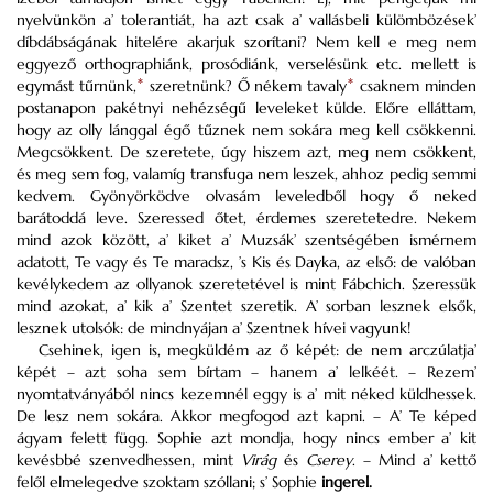
nyelvünkön a’ tolerantiát, ha azt csak a’ vallásbeli külömbözések’
díbdábságának hitelére akarjuk szorítani? Nem kell e meg nem
eggyező orthographiánk, prosódiánk, verselésünk etc. mellett is
egymást tűrnünk,
*
szeretnünk? Ő nékem tavaly
*
csaknem minden
postanapon pakétnyi nehézségű leveleket külde. Előre elláttam,
hogy az olly lánggal égő tűznek nem sokára meg kell csökkenni.
Megcsökkent. De szeretete, úgy hiszem azt, meg nem csökkent,
és meg sem fog, valamíg transfuga nem leszek, ahhoz pedig semmi
kedvem. Gyönyörködve olvasám leveledből hogy ő neked
barátoddá leve. Szeressed őtet, érdemes szeretetedre. Nekem
mind azok között, a’ kiket a’ Muzsák’ szentségében ismérnem
adatott, Te vagy és Te maradsz, ’s Kis és Dayka, az első: de valóban
kevélykedem az ollyanok szeretetével is mint Fábchich. Szeressük
mind azokat, a’ kik a’ Szentet szeretik. A’ sorban lesznek elsők,
lesznek utolsók: de mindnyájan a’ Szentnek hívei vagyunk!
Csehinek, igen is, megküldém az ő képét: de nem arczúlatja’
képét – azt soha sem bírtam – hanem a’ lelkéét. – Rezem’
nyomtatványából nincs kezemnél eggy is a’ mit néked küldhessek.
De lesz nem sokára. Akkor megfogod azt kapni. – A’ Te képed
ágyam felett függ. Sophie azt mondja, hogy nincs ember a’ kit
kevésbbé szenvedhessen, mint
Virág
és
Cserey
. – Mind a’ kettő
felől elmelegedve szoktam szóllani; s’ Sophie
ingerel.