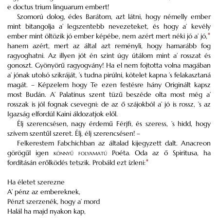
e doctus trium linguarum embert!
Szomorú dolog, édes Barátom, azt látni, hogy némelly ember
mint bitangolja a’ legszentebb nevezeteket, és hogy a’ kevély
ember mint öltözik jó ember képébe, nem azért mert néki jó a’ jó,
*
hanem azért, mert az által azt reményli, hogy hamarább fog
ragyoghatni. Az illyen jót én szint úgy útálom mint a’ rosszat és
gonoszt. Gyönyörű ragyogvány! Ha el nem fojtotta volna magában
a’ jónak utolsó szikráját, ’s tudna pirúlni, kötelet kapna ’s felakasztaná
magát. – Képzelem hogy Te ezen festésre hány Originált kapsz
most Budán. A’ Palatinus szent tüzű beszéde olta most még a’
rosszak is jól fognak csevegni: de az ő szájokból a’ jó is rossz, ’s az
Igazság elfordúl Kaini áldozatjok elől.
Élj szerencsésen, nagy érdemű Férjfi, és szeress, ’s hidd, hogy
szívem szentűl szeret. Élj, élj szerencsésen! –
Felkerestem Fabchichban az általad kijegyzett dalt. Anacreon
görögűl igen
könnyű folyamatú
Poéta. Oda az ő Spiritusa, ha
fordításán erőlködés tetszik. Probáld ezt ízleni:
*
Ha életet szerezne
A’ pénz az embereknek,
Pénzt szerzenék, hogy a’ mord
Halál ha majd nyakon kap,