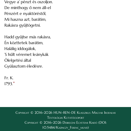
Vegye a’ pénzt és oszoljon.
De minthogy ő nem áll-el
Pénzért e nyaktöréstől,
Mi haszna azt, barátim,
Rakásra gyűjtögetni.
Hadd gyűjtse más rakásra,
Én közttetek barátim,
Halálig iddogálok,
’S hűlt véremet leánykák
Ölelgetési által
Gyúlasztom éledésre.
Fr. K.
1793.
*
Copyright © 2016-2026 HUN–REN–DE Klasszikus Magyar Irodalmi
Textológiai Kutatócsoport
Copyright © 2016-2026 Debreceni Egyetemi Kiadó (DOI:
10.5484/Kazinczy_Ferenc_muvei)