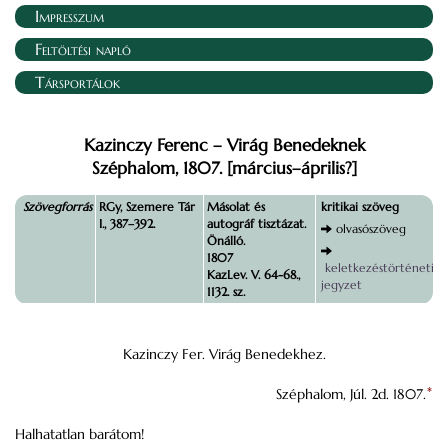
Impresszum
Feltöltési napló
Társportálok
Kazinczy Ferenc – Virág Benedeknek
Széphalom, 1807. [március–április?]
Szövegforrás
RGy, Szemere Tár
Másolat és
kritikai szöveg
I., 387–392.
autográf tisztázat.
olvasószöveg
Önálló.
1807
keletkezéstörténeti
KazLev. V. 64-68.,
jegyzet
1132. sz.
Kazinczy Fer. Virág Benedekhez.
Széphalom, Júl. 2d. 1807.
*
Halhatatlan barátom!