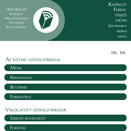
Kazinczy
Ferenc
HUN–REN–DE
összes
Klasszikus
Magyar Irodalmi
művei
Textológiai
Elektronikus
Kutatócsoport
kritikai
kiadás
HU
EN
Az életmű szövegforrásai
Műfaj
Kronológia
Betűrend
Forrástípus
Válogatott szövegforrások
Szerzői kompozíció
Fordítás