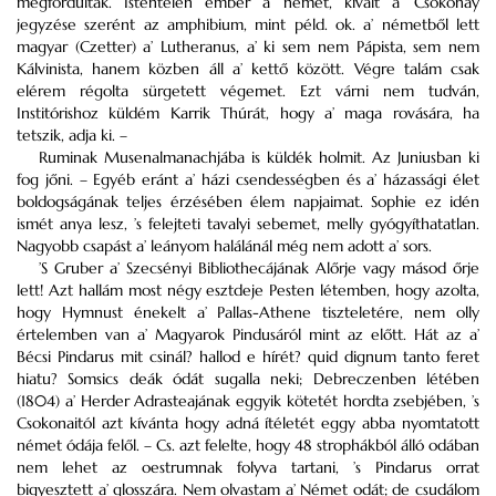
megfordúltak. Istentelen ember a’ német, kivált a’ Csokonay
jegyzése szerént az amphibium, mint péld. ok. a’ németből lett
magyar (Czetter) a’ Lutheranus, a’ ki sem nem Pápista, sem nem
Kálvinista, hanem közben áll a’ kettő között. Végre talám csak
elérem régolta sürgetett végemet. Ezt várni nem tudván,
Institórishoz küldém Karrik Thúrát, hogy a’ maga rovására, ha
tetszik, adja ki. –
Ruminak Musenalmanachjába is küldék holmit. Az Juniusban ki
fog jőni. – Egyéb eránt a’ házi csendességben és a’ házassági élet
boldogságának teljes érzésében élem napjaimat. Sophie ez idén
ismét anya lesz, ’s felejteti tavalyi sebemet, melly gyógyíthatatlan.
Nagyobb csapást a’ leányom halálánál még nem adott a’ sors.
’S Gruber a’ Szecsényi Bibliothecájának Alőrje vagy másod őrje
lett! Azt hallám most négy esztdeje Pesten létemben, hogy azolta,
hogy Hymnust énekelt a’ Pallas-Athene tiszteletére, nem olly
értelemben van a’ Magyarok Pindusáról mint az előtt. Hát az a’
Bécsi Pindarus mit csinál? hallod e hírét? quid dignum tanto feret
hiatu? Somsics deák ódát sugalla neki; Debreczenben létében
(1804) a’ Herder Adrasteajának eggyik kötetét hordta zsebjében, ’s
Csokonaitól azt kívánta hogy adná ítéletét eggy abba nyomtatott
német ódája felől. – Cs. azt felelte, hogy 48 strophákból álló odában
nem lehet az oestrumnak folyva tartani, ’s Pindarus orrat
bigyesztett a’ glosszára. Nem olvastam a’ Német odát; de csudálom