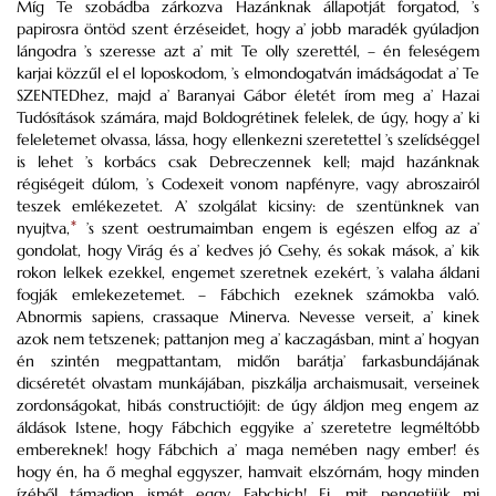
Míg Te szobádba zárkozva Hazánknak állapotját forgatod, ’s
papirosra öntöd szent érzéseidet, hogy a’ jobb maradék gyúladjon
lángodra ’s szeresse azt a’ mit Te olly szerettél, – én feleségem
karjai közzűl el el loposkodom, ’s elmondogatván imádságodat a’ Te
SZENTEDhez, majd a’ Baranyai Gábor életét írom meg a’ Hazai
Tudósítások számára, majd Boldogrétinek felelek, de úgy, hogy a’ ki
feleletemet olvassa, lássa, hogy ellenkezni szeretettel ’s szelídséggel
is lehet ’s korbács csak Debreczennek kell; majd hazánknak
régiségeit dúlom, ’s Codexeit vonom napfényre, vagy abroszairól
teszek emlékezetet. A’ szolgálat kicsiny: de szentünknek van
nyujtva,
*
’s szent oestrumaimban engem is egészen elfog az a’
gondolat, hogy Virág és a’ kedves jó Csehy, és sokak mások, a’ kik
rokon lelkek ezekkel, engemet szeretnek ezekért, ’s valaha áldani
fogják emlekezetemet. – Fábchich ezeknek számokba való.
Abnormis sapiens, crassaque Minerva. Nevesse verseit, a’ kinek
azok nem tetszenek; pattanjon meg a’ kaczagásban, mint a’ hogyan
én szintén megpattantam, midőn barátja’ farkasbundájának
dicséretét olvastam munkájában, piszkálja archaismusait, verseinek
zordonságokat, hibás constructiójit: de úgy áldjon meg engem az
áldások Istene, hogy Fábchich eggyike a’ szeretetre legméltóbb
embereknek! hogy Fábchich a’ maga nemében nagy ember! és
hogy én, ha ő meghal eggyszer, hamvait elszórnám, hogy minden
ízéből támadjon ismét eggy Fabchich! Ej, mit pengetjük mi