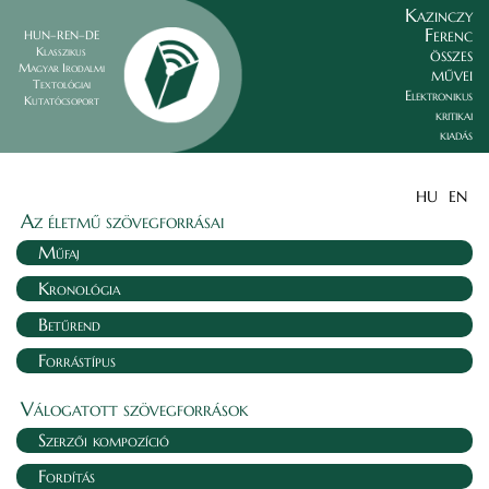
Kazinczy
Ferenc
HUN–REN–DE
összes
Klasszikus
Magyar Irodalmi
művei
Textológiai
Elektronikus
Kutatócsoport
kritikai
kiadás
HU
EN
Az életmű szövegforrásai
Műfaj
Kronológia
Betűrend
Forrástípus
Válogatott szövegforrások
Szerzői kompozíció
Fordítás