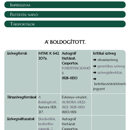
Impresszum
Feltöltési napló
Társportálok
A’ BOLDOGÍTOTT.
Szövegforrás
MTAK K 642.
Autográf
kritikai szöveg
207a.
tisztázat.
olvasószöveg
Csoportos.
genetikus szöveg
FORDÍTÁSCSOMÓ
szövegidentitás
II.
1828–1830
keletkezéstörténeti
jegyzet
Társszövegforrások
A’
Évkönyv-részlet.
Boldogított.
AURORA (1822–
Aurora 1831.
1823, 1828–1831)
217.
1830/1831
Szövegváltozatok
[Kedvellek,
Autográf
kedvellve
tisztázat.
vagyok…]
Csoportos.