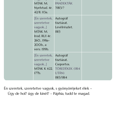
MTAK M.
PANDEKTÁK
Nyelvtud. 4r.
?1813/?
42/II. 113a.
[Én szeretek,
Autográf
szeretetve
tisztázat.
vagyok…]
Levélrészlet.
MTAK M.
1813
Irod. RUI 4r.
260., 198a–
200b., a
vers: 199b.
[Én szeretek,
Autográf
szeretetve
tisztázat.
vagyok…]
Csoportos.
MTAK K 622.
TÖREDÉKEK (1814
177b.
UTÁN)
1813/1814
Én szeretek, szeretetve vagyok, s gyönyöréjeket élek –
Úgy de hol? úgy de kinél? – Páphia, tudd te magad.