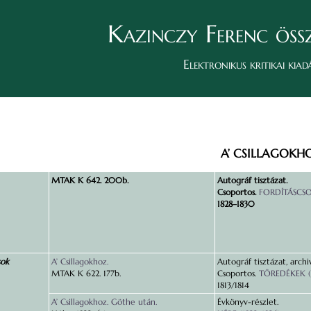
Kazinczy Ferenc öss
Elektronikus kritikai kiad
A’ CSILLAGOKHO
MTAK K 642. 200b.
Autográf tisztázat.
Csoportos.
FORDÍTÁSCSO
1828–1830
sok
A’ Csillagokhoz.
Autográf tisztázat, archivá
MTAK K 622. 177b.
Csoportos.
TÖREDÉKEK (
1813/1814
A’ Csillagokhoz. Göthe után.
Évkönyv-részlet.