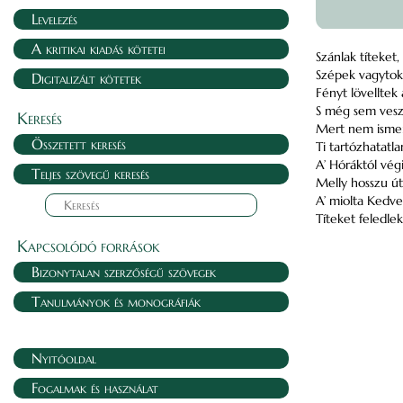
Levelezés
A kritikai kiadás kötetei
Szánlak títeket,
Szépek vagytok,
Digitalizált kötetek
Fényt lövelltek 
S még sem veszt
Keresés
Mert nem ismer
Összetett keresés
Ti tartózhatatl
A’ Hóráktól vég
Teljes szövegű keresés
Melly hosszu út
A’ miolta Kedv
Títeket feledlek 
Kapcsolódó források
Bizonytalan szerzőségű szövegek
Tanulmányok és monográfiák
Nyitóoldal
Fogalmak és használat