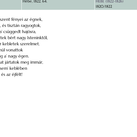
Hébe, 1822. 64.
HÉBE (1822–1826)
1820/1822
 szent fényei az égnek,
 és tisztán ragyogtok,
a’ csüggedt hajósra,
ek bért nagy Isteninktől,
 kebletek szerelmet.
anúl vonattok
ig a’ nagy égen.
at jártatok meg immár,
esem’ keblében
és az éjfélt!