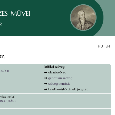
zes művei
ás
HU
EN
Z.
kritikai szöveg
MÓ II.
olvasószöveg
genetikus szöveg
szövegidentitás
keletkezéstörténeti jegyzet
lási céllal.
1814 UTÁN)