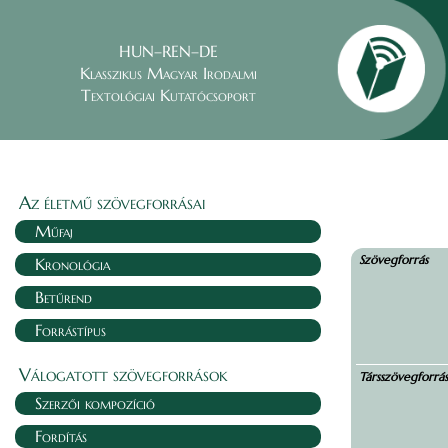
HUN–REN–DE
Klasszikus Magyar Irodalmi
Textológiai Kutatócsoport
Az életmű szövegforrásai
Műfaj
Szövegforrás
Kronológia
Betűrend
Forrástípus
Válogatott szövegforrások
Társszövegforrá
Szerzői kompozíció
Fordítás