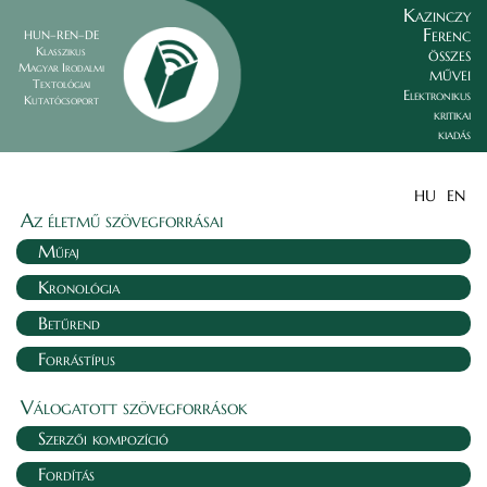
Kazinczy
Ferenc
HUN–REN–DE
összes
Klasszikus
Magyar Irodalmi
művei
Textológiai
Elektronikus
Kutatócsoport
kritikai
kiadás
HU
EN
Az életmű szövegforrásai
Műfaj
Kronológia
Betűrend
Forrástípus
Válogatott szövegforrások
Szerzői kompozíció
Fordítás