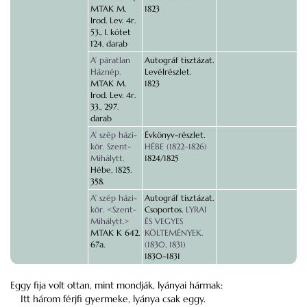
MTAK M.
1823
Irod. Lev. 4r.
53., I. kötet
124. darab
A’ páratlan
Autográf tisztázat.
Háznép.
Levélrészlet.
MTAK M.
1823
Irod. Lev. 4r.
33., 297.
darab
A’ szép házi-
Évkönyv-részlet.
kör. Szent-
HÉBE (1822–1826)
Mihálytt.
1824/1825
Hébe, 1825.
358.
A’ szép házi-
Autográf tisztázat.
kör. <Szent-
Csoportos.
LYRAI
Mihálytt.>
ÉS VEGYES
MTAK K 642.
KÖLTEMÉNYEK.
67a.
(1830, 1831)
1830–1831
Eggy fija volt ottan, mint mondják, lyányai hármak:
Itt három férjfi gyermeke, lyánya csak eggy.