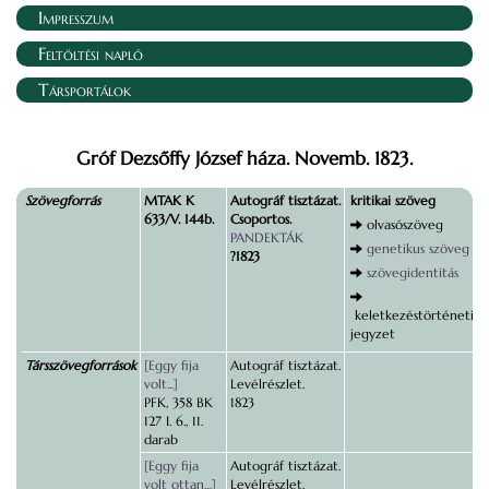
Impresszum
Feltöltési napló
Társportálok
Gróf Dezsőffy József háza. Novemb. 1823.
Szövegforrás
MTAK K
Autográf tisztázat.
kritikai szöveg
633/V. 144b.
Csoportos.
olvasószöveg
PANDEKTÁK
genetikus szöveg
?1823
szövegidentitás
keletkezéstörténeti
jegyzet
Társszövegforrások
[Eggy fija
Autográf tisztázat.
volt...]
Levélrészlet.
PFK, 358 BK
1823
127 I. 6., 11.
darab
[Eggy fija
Autográf tisztázat.
volt ottan…]
Levélrészlet.