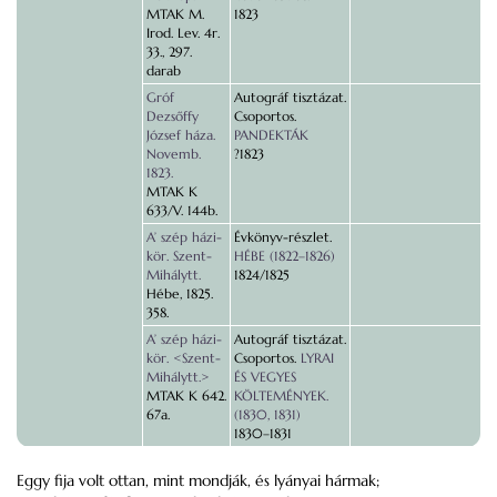
MTAK M.
1823
Irod. Lev. 4r.
33., 297.
darab
Gróf
Autográf tisztázat.
Dezsőffy
Csoportos.
József háza.
PANDEKTÁK
Novemb.
?1823
1823.
MTAK K
633/V. 144b.
A’ szép házi-
Évkönyv-részlet.
kör. Szent-
HÉBE (1822–1826)
Mihálytt.
1824/1825
Hébe, 1825.
358.
A’ szép házi-
Autográf tisztázat.
kör. <Szent-
Csoportos.
LYRAI
Mihálytt.>
ÉS VEGYES
MTAK K 642.
KÖLTEMÉNYEK.
67a.
(1830, 1831)
1830–1831
Eggy fija volt ottan, mint mondják, és lyányai hármak;