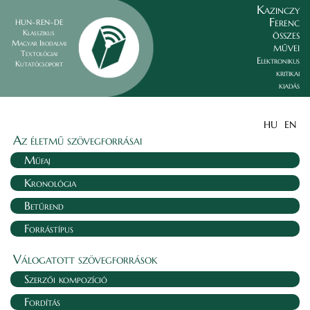
Kazinczy
Ferenc
HUN–REN–DE
összes
Klasszikus
Magyar Irodalmi
művei
Textológiai
Elektronikus
Kutatócsoport
kritikai
kiadás
HU
EN
Az életmű szövegforrásai
Műfaj
Kronológia
Betűrend
Forrástípus
Válogatott szövegforrások
Szerzői kompozíció
Fordítás