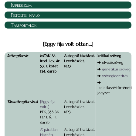
Impresszum
Feltöltési napló
Társportálok
[Eggy fija volt ottan…]
Szövegforrás
MTAK M.
Autográf tisztázat.
kritikai szöveg
Irod. Lev. 4r.
Levélrészlet.
olvasószöveg
53., I. kötet
1823
genetikus szöveg
124. darab
szövegidentitás
keletkezéstörténeti
jegyzet
Társszövegforrások
[Eggy fija
Autográf tisztázat.
volt...]
Levélrészlet.
PFK, 358 BK
1823
127 I. 6., 11.
darab
A’ páratlan
Autográf tisztázat.
Háznép.
Levélrészlet.