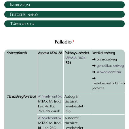
Impresszum
Feltöltési napló
Társportálok
Palladio.
1
Szövegforrás
Aspasia 1824. 88.
Évkönyv-részlet.
kritikai szöveg
ASPASIA (1824)
olvasószöveg
1824
genetikus szöveg
szövegidentitás
keletkezéstörténeti
jegyzet
Társszövegforrások
A’ Nyelvrontók.
Autográf
MTAK M. Irod.
tisztázat.
Lev. 4r. 115.,
Levélrészlet.
217+218. darab
1816
A’ Nyelvrontók.
Autográf
MTAK M. Irod.
tisztázat.
RUI 4r. 260.,
Levélrészlet.