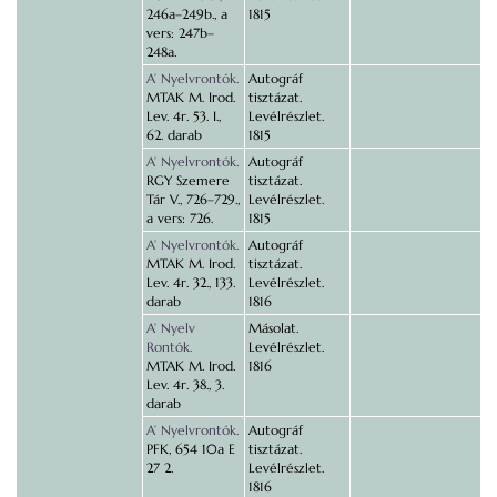
246a–249b., a
1815
vers: 247b–
248a.
A’ Nyelvrontók.
Autográf
MTAK M. Irod.
tisztázat.
Lev. 4r. 53. I.,
Levélrészlet.
62. darab
1815
A’ Nyelvrontók.
Autográf
RGY Szemere
tisztázat.
Tár V., 726–729.,
Levélrészlet.
a vers: 726.
1815
A’ Nyelvrontók.
Autográf
MTAK M. Irod.
tisztázat.
Lev. 4r. 32., 133.
Levélrészlet.
darab
1816
A’ Nyelv
Másolat.
Rontók.
Levélrészlet.
MTAK M. Irod.
1816
Lev. 4r. 38., 3.
darab
A’ Nyelvrontók.
Autográf
PFK, 654 10a E
tisztázat.
27 2.
Levélrészlet.
1816