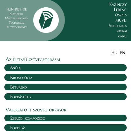
Kazinczy
Ferenc
HUN–REN–DE
összes
Klasszikus
Magyar Irodalmi
művei
Textológiai
Elektronikus
Kutatócsoport
kritikai
kiadás
HU
EN
Az életmű szövegforrásai
Műfaj
Kronológia
Betűrend
Forrástípus
Válogatott szövegforrások
Szerzői kompozíció
Fordítás