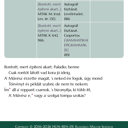
[Rontott, mert
Autográf
építeni akart…]
tisztázat.
MTAK M. Irod.
Levélrészlet.
Lev. 4r. 130.
1816
[Rontott, mert
Autográf
építeni akart…]
tisztázat.
MTAK K 642.
Csoportos.
96b.
GRAMMATIKAI
EPIGRAMMÁK.
[II.]
1831
Rontott, mert építeni akart, Paladio; benne
Csak rontót látott vad kora jó ideig,
A’ Művész érzette magát, ’s neked én fogok, úgy mond
Törvényt és példát szabni, de nem te nekem.
Ím
*
áll a’ roppant csarnok, ’s bizonyitja, ki több itt,
A’ Művész e,
*
vagy a’ szolgai tompa szokás?
Copyright © 2016-2026 HUN–REN–DE Klasszikus Magyar Irodalmi