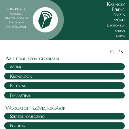
Kazinczy
Ferenc
HUN–REN–DE
összes
Klasszikus
Magyar Irodalmi
művei
Textológiai
Elektronikus
Kutatócsoport
kritikai
kiadás
HU
EN
Az életmű szövegforrásai
Műfaj
Kronológia
Betűrend
Forrástípus
Válogatott szövegforrások
Szerzői kompozíció
Fordítás