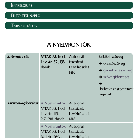
Impresszum
Feltöltési napló
Társportálok
A’ NYELVRONTÓK.
Szövegforrás
MTAK M. Irod.
Autográf
kritikai szöveg
Lev. 4r. 32., 133.
tisztázat.
olvasószöveg
darab
Levélrészlet.
genetikus szöveg
1816
szövegidentitás
keletkezéstörténeti
jegyzet
Társszövegforrások
A’ Nyelvrontók.
Autográf
MTAK M. Irod.
tisztázat.
Lev. 4r. 115.,
Levélrészlet.
217+218. darab
1816
A’ Nyelvrontók.
Autográf
MTAK M. Irod.
tisztázat.
RUI 4r. 260.,
Levélrészlet.