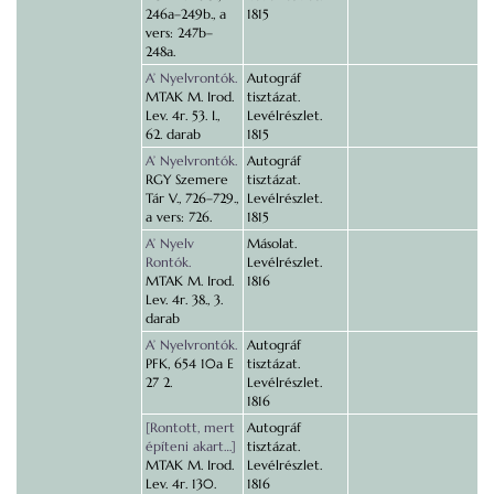
246a–249b., a
1815
vers: 247b–
248a.
A’ Nyelvrontók.
Autográf
MTAK M. Irod.
tisztázat.
Lev. 4r. 53. I.,
Levélrészlet.
62. darab
1815
A’ Nyelvrontók.
Autográf
RGY Szemere
tisztázat.
Tár V., 726–729.,
Levélrészlet.
a vers: 726.
1815
A’ Nyelv
Másolat.
Rontók.
Levélrészlet.
MTAK M. Irod.
1816
Lev. 4r. 38., 3.
darab
A’ Nyelvrontók.
Autográf
PFK, 654 10a E
tisztázat.
27 2.
Levélrészlet.
1816
[Rontott, mert
Autográf
építeni akart…]
tisztázat.
MTAK M. Irod.
Levélrészlet.
Lev. 4r. 130.
1816