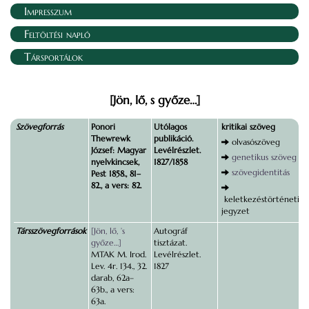
Impresszum
Feltöltési napló
Társportálok
[Jön, lő, s győze…]
Szövegforrás
Ponori
Utólagos
kritikai szöveg
Thewrewk
publikáció.
olvasószöveg
József: Magyar
Levélrészlet.
genetikus szöveg
nyelvkincsek,
1827/1858
szövegidentitás
Pest 1858., 81–
82., a vers: 82.
keletkezéstörténeti
jegyzet
Társszövegforrások
[Jön, lő, ’s
Autográf
győze…]
tisztázat.
MTAK M. Irod.
Levélrészlet.
Lev. 4r. 134., 32.
1827
darab, 62a–
63b., a vers:
63a.