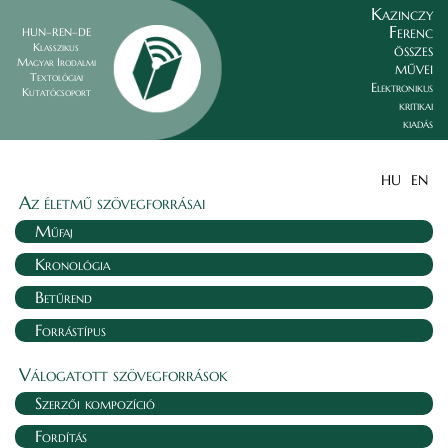
Kazinczy
Ferenc
HUN–REN–DE
összes
Klasszikus
Magyar Irodalmi
művei
Textológiai
Elektronikus
Kutatócsoport
kritikai
kiadás
HU
EN
Az életmű szövegforrásai
Műfaj
Kronológia
Betűrend
Forrástípus
Válogatott szövegforrások
Szerzői kompozíció
Fordítás