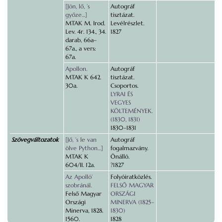
[Jön, lő, ’s
Autográf
győze…]
tisztázat.
MTAK M. Irod.
Levélrészlet.
Lev. 4r. 134., 34.
1827
darab, 66a–
67a., a vers:
67a.
Apollon.
Autográf
MTAK K 642.
tisztázat.
30a.
Csoportos.
LYRAI ÉS
VEGYES
KÖLTEMÉNYEK.
(1830, 1831)
1830–1831
Szövegváltozatok
[Jő, ’s le van
Autográf
ölve Python…]
fogalmazvány.
MTAK K
Önálló.
604/II. 12a.
?1827
Az Apolló’
Folyóiratközlés.
szobránál.
FELSŐ MAGYAR
Felső Magyar
ORSZÁGI
Országi
MINERVA (1825–
Minerva, 1828.
1830)
1560.
1828