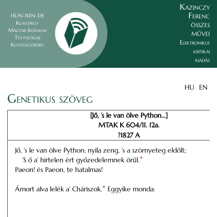
Kazinczy
Ferenc
HUN–REN–DE
összes
Klasszikus
Magyar Irodalmi
művei
Textológiai
Elektronikus
Kutatócsoport
kritikai
kiadás
HU
EN
Genetikus szöveg
[Jő, ’s le van ölve Python…]
MTAK K 604/II. 12a.
?1827 A
Jő, ’s le van ölve Python; nyila zeng, ’s a szörnyeteg eldőlt;
’S ő a’ hirtelen ért győzedelemnek örűl.
*
Paeon! és Paeon, te hatalmas!
Ámort alva lelék a’ Cháriszok.
*
Eggyike monda: