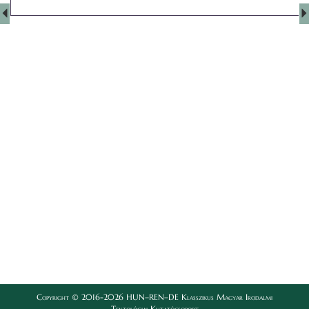
Copyright © 2016-2026 HUN–REN–DE Klasszikus Magyar Irodalmi
Textológiai Kutatócsoport