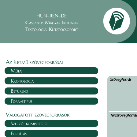
HUN–REN–DE
Klasszikus Magyar Irodalmi
Textológiai Kutatócsoport
Az életmű szövegforrásai
Műfaj
Szövegforrás
Kronológia
Betűrend
Forrástípus
Válogatott szövegforrások
Társszövegforrá
Szerzői kompozíció
Fordítás