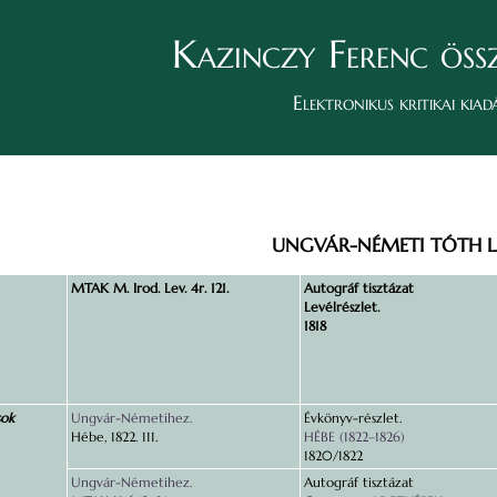
Kazinczy Ferenc öss
Elektronikus kritikai kiad
UNGVÁR-NÉMETI TÓTH L
MTAK M. Irod. Lev. 4r. 121.
Autográf tisztázat
Levélrészlet.
1818
sok
Ungvár-Németihez.
Évkönyv-részlet.
Hébe, 1822. 111.
HÉBE (1822–1826)
1820/1822
Ungvár-Németihez.
Autográf tisztázat