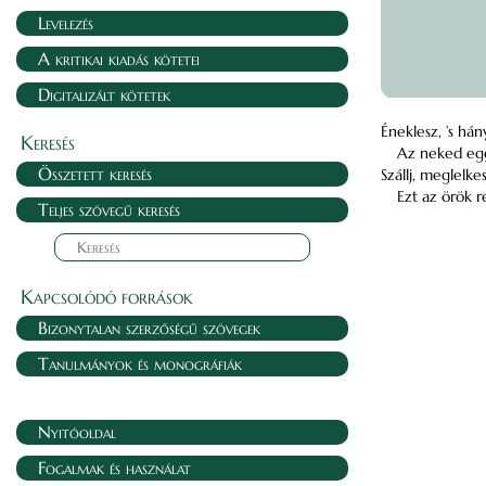
Levelezés
A kritikai kiadás kötetei
Digitalizált kötetek
Éneklesz, ’s hán
Keresés
Az neked eggy
Összetett keresés
Szállj, meglelke
Ezt az örök r
Teljes szövegű keresés
Kapcsolódó források
Bizonytalan szerzőségű szövegek
Tanulmányok és monográfiák
Nyitóoldal
Fogalmak és használat