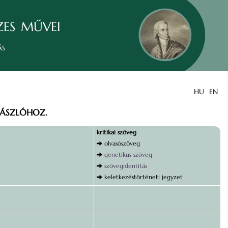
zes művei
ás
HU
EN
ÁSZLÓHOZ.
kritikai szöveg
olvasószöveg
genetikus szöveg
szövegidentitás
keletkezéstörténeti jegyzet