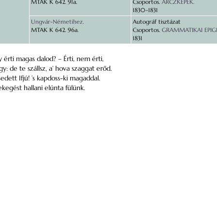
MTAK K 642. 91a.
Csoportos.
ARCZKÉPEK.
1830–1831
Ungvár-Németihez.
Autográf tisztázat
MTAK K 642. 96a.
Csoportos.
GRAMMATIKAI EPIGR
1831
y érti magas dalod? – Érti, nem érti,
: de te szállsz, a’ hova szaggat erőd.
sedett Ifjú! ’s kapdoss-ki magaddal.
ekegést hallani elúnta fülünk.