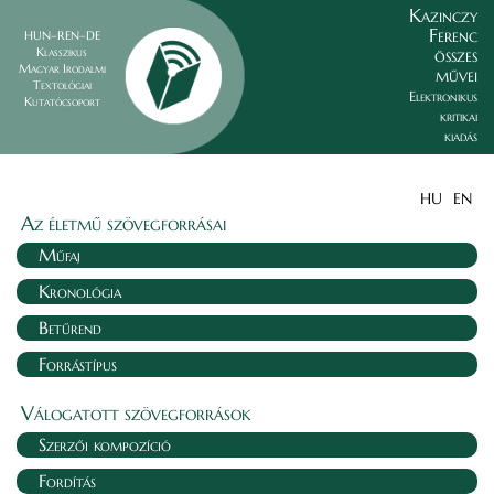
Kazinczy
Ferenc
HUN–REN–DE
összes
Klasszikus
Magyar Irodalmi
művei
Textológiai
Elektronikus
Kutatócsoport
kritikai
kiadás
HU
EN
Az életmű szövegforrásai
Műfaj
Kronológia
Betűrend
Forrástípus
Válogatott szövegforrások
Szerzői kompozíció
Fordítás