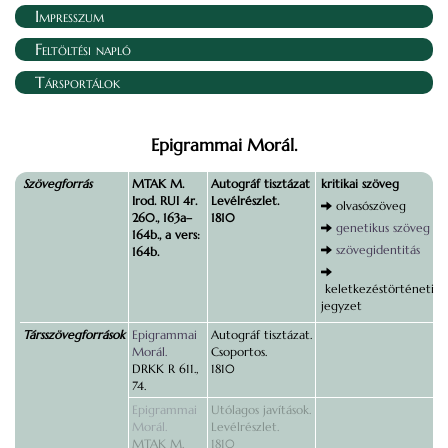
Impresszum
Feltöltési napló
Társportálok
Epigrammai Morál.
Szövegforrás
MTAK M.
Autográf tisztázat
kritikai szöveg
Irod. RUI 4r.
Levélrészlet.
olvasószöveg
260., 163a–
1810
genetikus szöveg
164b., a vers:
szövegidentitás
164b.
keletkezéstörténeti
jegyzet
Társszövegforrások
Epigrammai
Autográf tisztázat.
Morál.
Csoportos.
DRKK R 611.,
1810
74.
Epigrammai
Utólagos javítások.
Morál.
Levélrészlet.
MTAK M.
1810