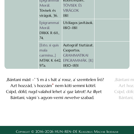
Epigrammai
Kötetrészlet.
Morál.
TÖVISEK ÉS
Tövisek és
VIRÁGOK
virágok, 36.
1811
Epigrammai
Utólagos javítások.
Morál.
1810–1811
DRKK R 611.,
74.
[Esto, si quis
Autográf tisztázat.
mala
Csoportos.
carmina…]
GRAMMATIKAI
MTAK K 642.
EPIGRAMMÁK. [II.]
97a.
1830–1831
„Bántani mást –” ’S m á s hát a’ rossz, a’ szemtelen Író?
„Bántani m
Azt hozzád, ’s hozzám
*
nem köti semmi kötél.
Azt hoz
Csípd, döfd, rugd valahol lehet a’ gaz latrot! Az illyet
Csípd, döfd
Bántani, vágni ’s agyon-verni
nevetve
szabad.
Bántani,
Copyright © 2016-2026 HUN–REN–DE Klasszikus Magyar Irodalmi