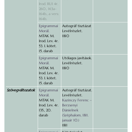
Irod. RUI 4r.
260., 163a–
164b., a vers:
164b.
Epigrammai
Autográf tisztázat
Morál.
Levélrészlet.
MTAK M.
1810
Irod. Lev. 4r.
53. I. kötet.
15. darab
Epigrammai
Utólagos javítások.
Morál.
Levélrészlet.
MTAK M.
1810
Irod. Lev. 4r.
53. I. kötet.
15. darab
Szövegváltozatok
Epigrammai
Autográf tisztázat.
Morál.
Levélrészlet.
MTAK M.
Kazinczy Ferenc –
Irod. Lev. 4r.
Berzsenyi
135., 20.
Dánielnek
darab
(Széphalom, 1811.
január 10.)
1811