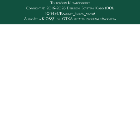
Textológiai Kutatócsoport
Copyright © 2016-2026 Debreceni Egyetemi Kiadó (DOI:
10.5484/Kazinczy_Ferenc_muvei)
A kiadást a K108831. sz. OTKA kutatási program támogatta.